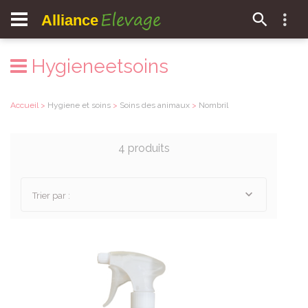
Elevage
Alliance
Hygieneetsoins
Accueil
>
Hygiene et soins
>
Soins des animaux
>
Nombril
4 produits
Trier par :