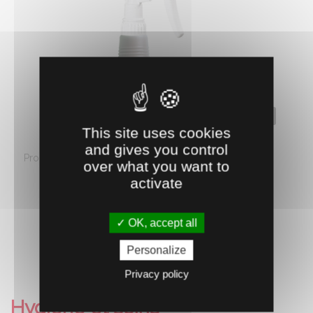
0110058
This site uses cookies
POVIDUM SOLUTION 750 ML
and gives you control
Produit d'hygiène externe. Cette formulation stable est
over what you want to
neutre pour la peau et ...
activate
25.
€
HT
37
OK, accept all
AJOUTER AU PANIER
Personalize
Privacy policy
Hygiene et soins