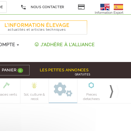
DE
NOUS CONTACTER
Information Export
L'INFORMATION ÉLEVAGE
actualités et articles techniques
OMPTE
J'ADHÈRE À L'ALLIANCE
PANIER
LES PETITES ANNONCES
0
GRATUITES
paces verts
Sol, culture &
Pieces
recol
detachees