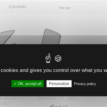
2 produits
Trier par :
 cookies and gives you control over what you w
0500111
0500112
SEUR AVEC BRAS
RETROVISEUR AVEC BRAS
OK, accept all
Personalize
Privacy policy
GAUCHE
DROIT
iseur gauche de
Rétroviseur droit de tracteur.
Dimensions : l x L :
Dimensions : l x L : 236 x ...
236 x ...
46.
€
HT
25