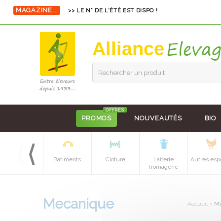
MAGAZINE...
>> LE N° DE L'ÉTÉ EST DISPO !
Alliance
Rechercher un produit
OFFRES
PROMOS
NOUVEAUTÉS
BIO
Equipements
Batiments
Cloture
Laiterie
Autres esp
batiment
fromagerie
Mecanique
Accueil
>
Me