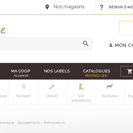
Nos magasins
BESOIN D'AI
MON C
MA COOP
NOS LABELS
CATALOGUES
ALLIANCE
RECEVEZ-LES !
eces
Transport
Atelier
Vie
Equitation
Es
quotidienne
canique
>
Equipements
>
Retroviseurs