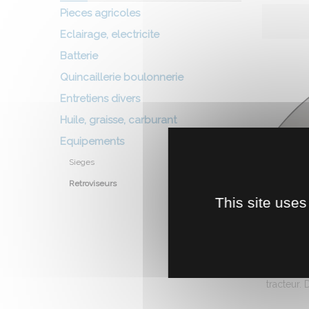
Pieces agricoles
Eclairage, electricite
Batterie
Quincaillerie boulonnerie
Entretiens divers
Huile, graisse, carburant
Equipements
Sieges
Retroviseurs
This site uses
RETROVI
Rétrov
tracteur. 