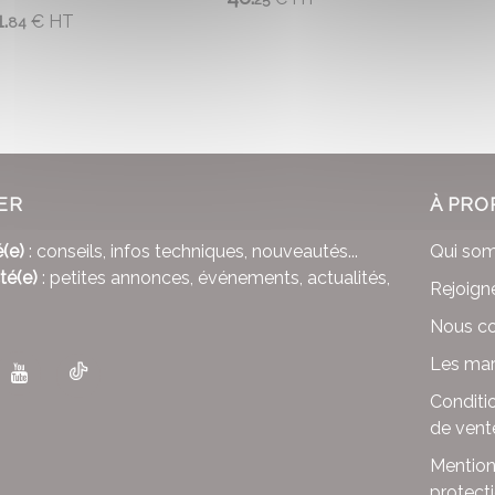
.
€
HT
84
ER
À PRO
(e)
: conseils, infos techniques, nouveautés...
Qui so
té(e)
: petites annonces, événements, actualités,
Rejoign
Nous co
Les mar
Conditi
de vent
Mention
protect