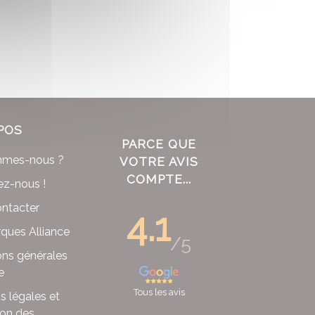
POS
PARCE QUE
mmes-nous ?
VOTRE AVIS
COMPTE...
ez-nous !
ntacter
4.1
ques Alliance
/5
ons générales
e
Tous les avis
s légales et
ion des