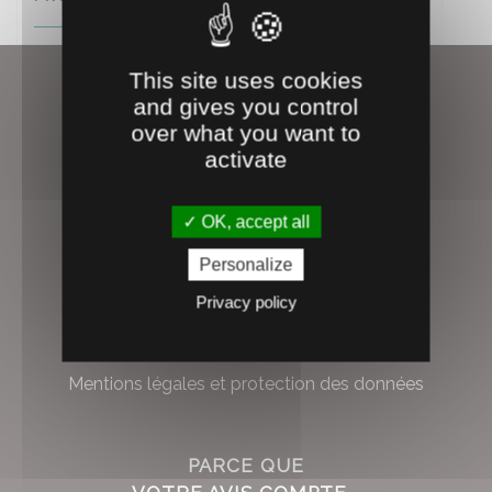
This site uses cookies
and gives you control
over what you want to
À PROPOS
activate
Qui sommes-nous ?
OK, accept all
Rejoignez-nous !
Personalize
Nous contacter
Privacy policy
Les marques Alliance
Conditions générales de vente
Mentions légales et protection des données
PARCE QUE