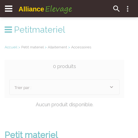
Elevage
Alliance
Petitmateriel
Accueil
>
Petit materiel
>
Allaitement
>
Accessoires
0 produits
Trier par :
Aucun produit disponible.
Petit materiel