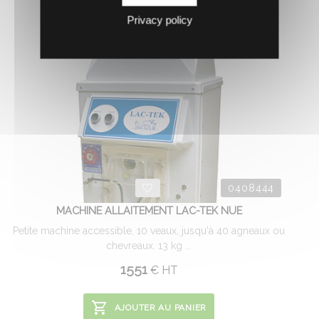
Privacy policy
0408444
MACHINE ALLAITEMENT LAC-TEK NUE
Petite machine accessible, 10 veaux, jusqu'à 40 agneaux ou
chevreaux. 13 kg ...
1551
€
HT
AJOUTER AU PANIER