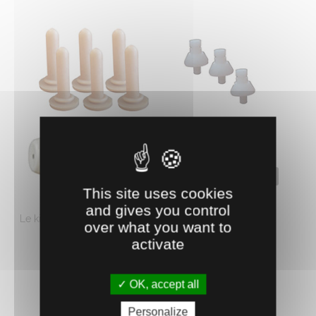
0410029
This site uses cookies
KIT DÉMARRAGE LACTEK AVEC DÉRIVATION
and gives you control
Le kit complet d'accessoires pour mettre en route votre
over what you want to
machine d'allaitement avec ...
activate
105.
€
HT
99
OK, accept all
AJOUTER AU PANIER
Personalize