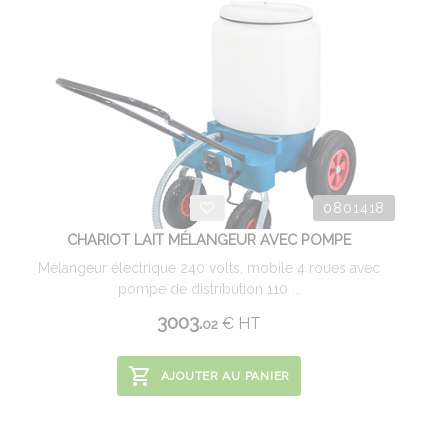
0801418
CHARIOT LAIT MÉLANGEUR AVEC POMPE
Mélangeur électrique 240 volts, mobile 4 roues avec
pompe de distribution 110 ...
3003.
€
HT
02
AJOUTER AU PANIER