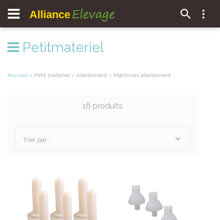
Elevage
Alliance
Petitmateriel
Accueil
>
Petit materiel
>
Allaitement
>
Machines allaitement
16 produits
Trier par :