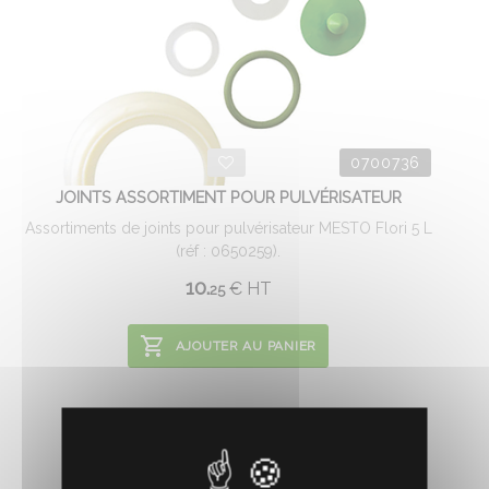
0700736
JOINTS ASSORTIMENT POUR PULVÉRISATEUR
Assortiments de joints pour pulvérisateur MESTO Flori 5 L
(réf : 0650259).
10.
€
HT
25
AJOUTER AU PANIER