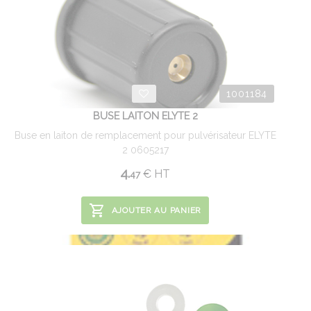
1001184
BUSE LAITON ELYTE 2
Buse en laiton de remplacement pour pulvérisateur ELYTE
2 0605217
4.
€
HT
47
AJOUTER AU PANIER