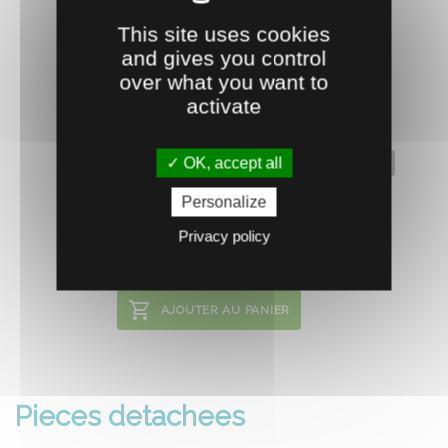
This site uses cookies
and gives you control
over what you want to
activate
OK, accept all
0700829
KIT ENTRETIEN ELYTE 8
Personalize
Joints pour pompe Elyte 8.
Privacy policy
13.
€
HT
07
AJOUTER AU PANIER
Pieces detachees