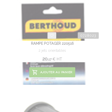
0728023
RAMPE POTAGER 220516
2 jets orientables
20.
€
HT
17
AJOUTER AU PANIER