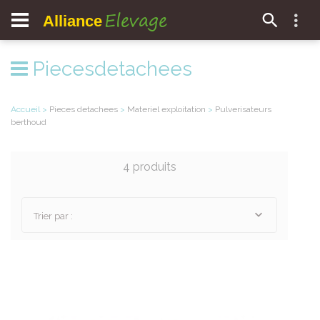
Elevage
Alliance
Piecesdetachees
Accueil
>
Pieces detachees
>
Materiel exploitation
>
Pulverisateurs
berthoud
4 produits
Trier par :