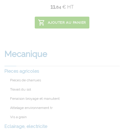
11.
€
HT
84
AJOUTER AU PANIER
Mecanique
Pieces agricoles
Pieces de charrues
Travail du sol
Fenaison broyage et manutent
Attelage environnement tr
Vis a grain
Eclairage, electricite