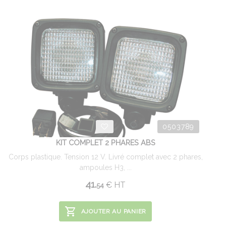
0503789
KIT COMPLET 2 PHARES ABS
Corps plastique. Tension 12 V. Livré complet avec 2 phares,
ampoules H3, ...
41.
€
HT
54
AJOUTER AU PANIER