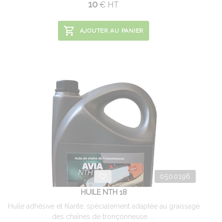
10
€
HT
AJOUTER AU PANIER
0500196
HUILE NTH 18
Huile adhésive et filante, spécialement adaptée au graissage
des chaînes de tronçonneuse. ...