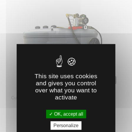
This site uses cookies
0500151
and gives you control
over what you want to
CUVE 1500 L GASOIL 60L/MIN
activate
Cuve double paroi 1500 Litres. Volucompteur digital.
Détecteur de fuites. Jauge de ...
1503.
€
HT
OK, accept all
06
Personalize
AJOUTER AU PANIER