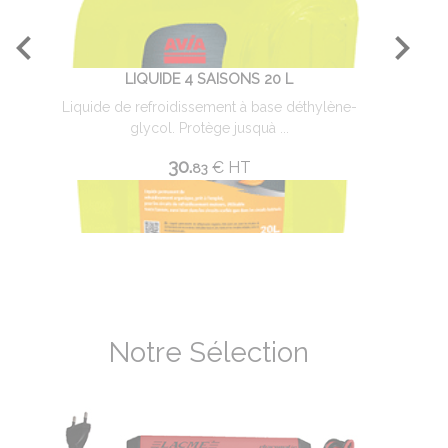
LIQUIDE 4 SAISONS 20 L
Liquide de refroidissement à base déthylène-
Pr
glycol. Protège jusquà ...
30.
€
HT
83
Notre Sélection