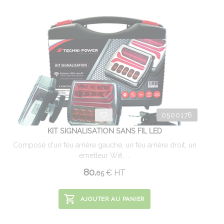
0500176
KIT SIGNALISATION SANS FIL LED
Composé d'un feu arrière gauche, un feu arrière droit, un
émetteur Wifi, ...
80.
€
HT
65
AJOUTER AU PANIER