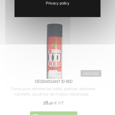
Privacy policy
0500152
DÉGRAISSANT ID RED
Conçu pour éliminer les huiles, graisses, salissures,
lubrifiants, goudrons de moteurs électriques, ...
18.
€
HT
46