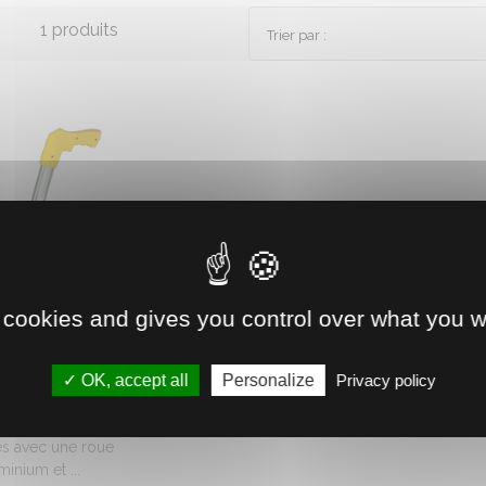
1 produits
Trier par :
 cookies and gives you control over what you w
0613050
 ARPENTAGE
OK, accept all
Personalize
Privacy policy
'arpentage pour
er de grandes
es avec une roue
minium et ...