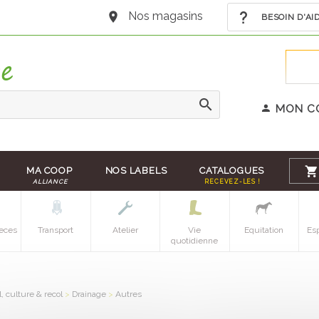
Nos magasins
BESOIN D'AI
MON C
MA COOP
NOS LABELS
CATALOGUES
ALLIANCE
RECEVEZ-LES !
eces
Transport
Atelier
Vie
Equitation
Es
quotidienne
l, culture & recol
>
Drainage
>
Autres