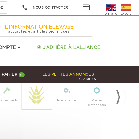
DE
NOUS CONTACTER
Information Export
L'INFORMATION ÉLEVAGE
actualités et articles techniques
OMPTE
J'ADHÈRE À L'ALLIANCE
PANIER
LES PETITES ANNONCES
0
GRATUITES
paces verts
Mecanique
Pieces
detachees