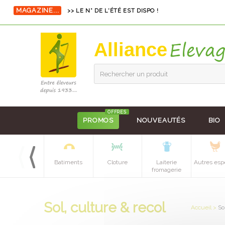
MAGAZINE...
>> LE N° DE L'ÉTÉ EST DISPO !
Alliance
Rechercher un produit
OFFRES
PROMOS
NOUVEAUTÉS
BIO
Equipements
Batiments
Cloture
Laiterie
Autres esp
batiment
fromagerie
Sol, culture & recol
Accueil
>
So