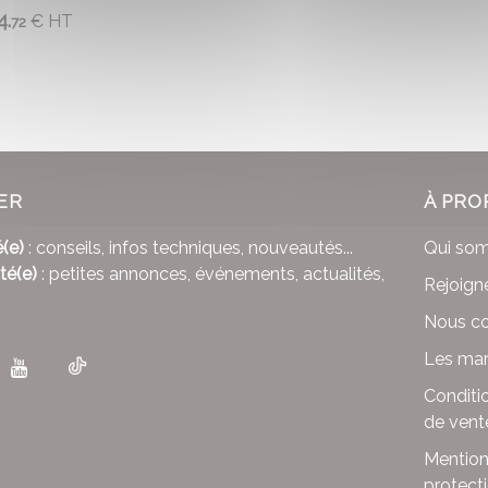
4.
€
HT
72
ER
À PRO
(e)
: conseils, infos techniques, nouveautés...
Qui so
té(e)
: petites annonces, événements, actualités,
Rejoign
Nous co
Les mar
Conditi
de vent
Mention
protect