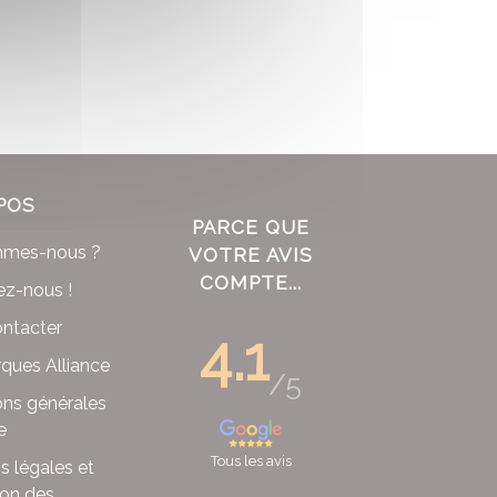
POS
PARCE QUE
mmes-nous ?
VOTRE AVIS
COMPTE...
ez-nous !
ntacter
4.1
ques Alliance
/5
ons générales
e
Tous les avis
s légales et
ion des