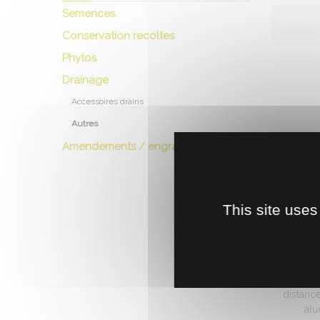
Semences
Conservation recoltes
Phytos
Drainage
Accessoires drains
Autres
Amendements / engrais
This site uses
ROUE
Roue d
mesur
distanc
alu