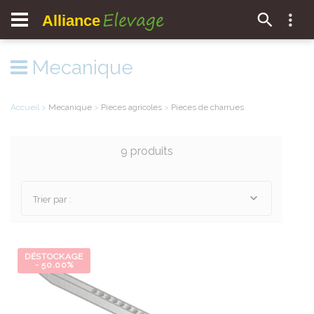
Elevage
Alliance
Mecanique
Accueil
>
Mecanique
>
Pieces agricoles
>
Pieces de charrues
9 produits
Trier par :
DÉSTOCKAGE
- 50.00%