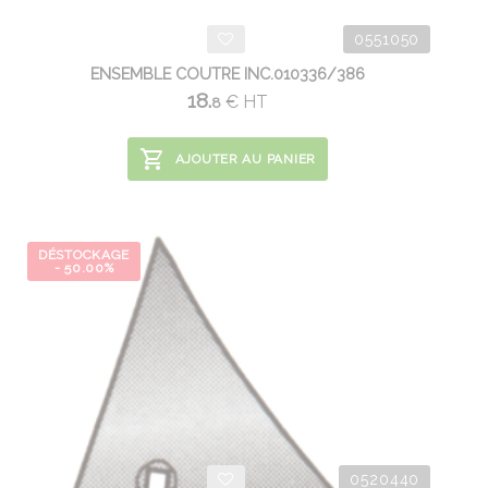
0551050
ENSEMBLE COUTRE INC.010336/386
18.
€
HT
8
AJOUTER AU PANIER
DÉSTOCKAGE
- 50.00%
0520440