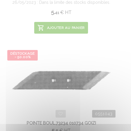
26/05/2023 : Dans la limite des stocks disponibles.
5.
€
HT
41
AJOUTER AU PANIER
DÉSTOCKAGE
- 50.00%
0551043
POINTE BOUL.73234 010734 GOIZI
5.
€
HT
6