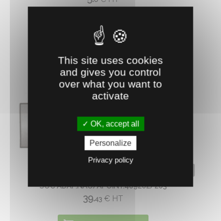
AJOUTER AU PANIER
This site uses cookies
and gives you control
over what you want to
activate
OK, accept all
Personalize
Privacy policy
0520441
SOC ADAP.NAU/APOINT.409202/203
39.
€
HT
43