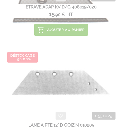
ETRAVE ADAP KV D/G 408019/020
15.
€
HT
96
AJOUTER AU PANIER
DÉSTOCKAGE
- 50.00%
0551029
LAME A PTE 12" D GOIZIN 010205