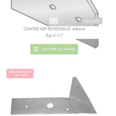
0520451
CONTRE SEP REVER.NAUD 418404
7.
€
HT
52
AJOUTER AU PANIER
DÉSTOCKAGE
- 50.00%