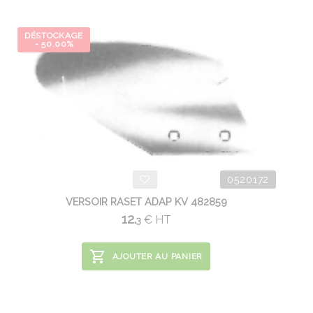
DÉSTOCKAGE
- 50.00%
0520172
VERSOIR RASET ADAP KV 482859
12.
€
HT
3
AJOUTER AU PANIER