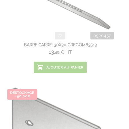
0520457
BARRE CARREL30X30 GREGOI483513
13.
€
HT
48
AJOUTER AU PANIER
DÉSTOCKAGE
- 50.00%