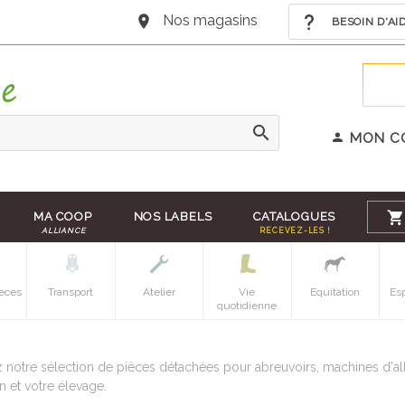
Nos magasins
BESOIN D'AI
MON C
MA COOP
NOS LABELS
CATALOGUES
ALLIANCE
RECEVEZ-LES !
eces
Transport
Atelier
Vie
Equitation
Es
quotidienne
notre sélection de pièces détachées pour abreuvoirs, machines d'alla
n et votre élevage.