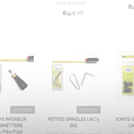
pour abreuvoir ...
8.
8.
€
HT
55
0700196
0700197
S INFERIEUR
PETITES EPINGLES LAC 5
JOINTS 
BINETTERIE
(X2)
LA
0/F60/F110