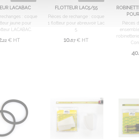
EUR LACABAC
FLOTTEUR LAC5/55
ROBINETT
POUR
 rechanges : coque
Pièces de rechange : coque
otteur jaune pour
1 flotteur pour abreuvoir Lac
Pièces 
otteur LACABAC.
5.
ensemble
robinetter
2.
10.
€
HT
€
HT
22
67
Cont
40