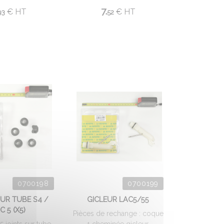
7.
€
HT
€
HT
93
52
0700198
0700199
SUR TUBE S4 /
GICLEUR LAC5/55
C 5 (X5)
Pièces de rechange : coque