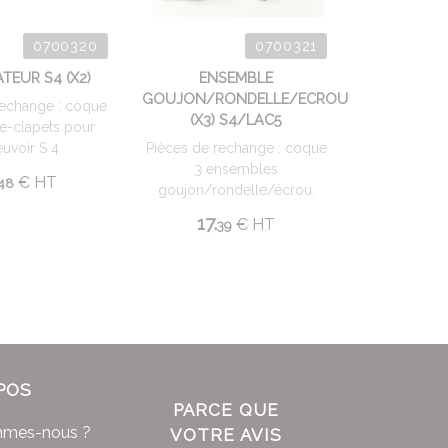
0700320
0700321
TEUR S4 (X2)
ENSEMBLE
GOUJON/RONDELLE/ECROU
rechange : coque
(X3) S4/LAC5
e-clapets pour
euvoir S 4
Pièces de rechange : coque
3 ensembles
€
HT
48
goujon/rondelle/écrou.
17.
€
HT
39
POS
PARCE QUE
mmes-nous ?
VOTRE AVIS