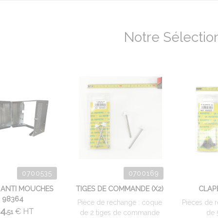
Notre Sélectio
0700535
0700169
R ANTI MOUCHES
TIGES DE COMMANDE (X2)
CLAPE
98364
Pièce de rechange : coque
Pièces de 
4.
€
HT
51
de 2 tiges de commande
de 