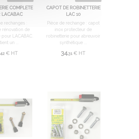
ERIE COMPLETE
CAPOT DE ROBINETTERIE
 LACABAC
LAC 10
de rechanges :
Pièce de rechange : capot
 rénovation de
inox protecteur de
ie pour LACABAC.
robinetterie pour abreuvoir
ient un ...
synthétique ...
.
34.
€
HT
€
HT
42
31