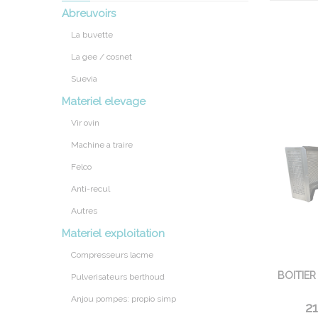
Abreuvoirs
La buvette
La gee / cosnet
Suevia
Materiel elevage
Vir ovin
Machine a traire
Felco
Anti-recul
Autres
Materiel exploitation
Compresseurs lacme
BOITIE
Pulverisateurs berthoud
Anjou pompes: propio simp
21