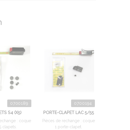
n
0700189
0700194
TS S4 (X5)
PORTE-CLAPET LAC 5/55
rechange : coque
Pièces de rechange : coque
5 clapets.
1 porte-clapet.