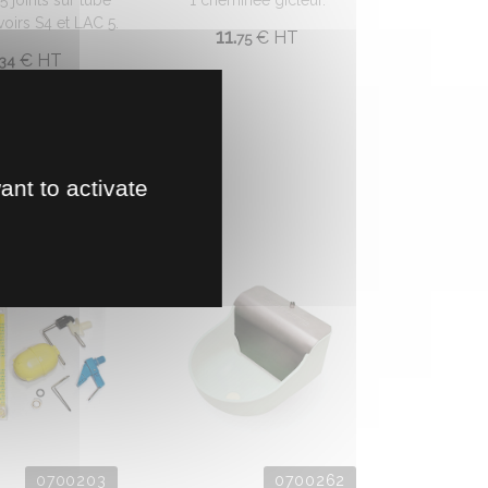
 joints sur tube
1 cheminée gicleur.
oirs S4 et LAC 5.
11.
€
HT
75
€
HT
34
ant to activate
0700203
0700262