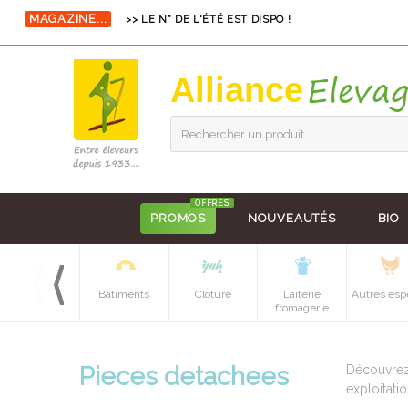
MAGAZINE...
>> LE N° DE L'ÉTÉ EST DISPO !
Alliance
Rechercher un produit
OFFRES
PROMOS
NOUVEAUTÉS
BIO
Equipements
Batiments
Cloture
Laiterie
Autres esp
batiment
fromagerie
Pieces detachees
Découvrez 
exploitatio