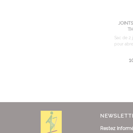
JOINT
T
Sac de 2 
pour abr
1
NEWSLETT
Restez Informé