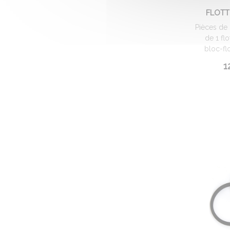
FLOTT
Pièces de
de 1 fl
bloc-fl
1