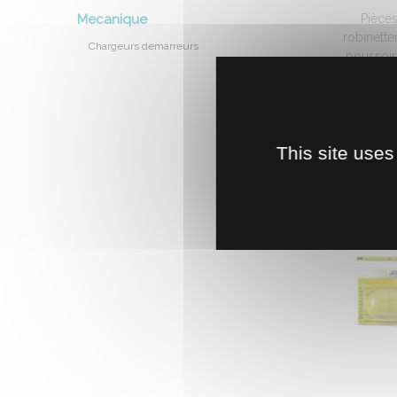
Mecanique
Pièces
robinetter
Chargeurs demarreurs
poussoir
br
1
This site uses