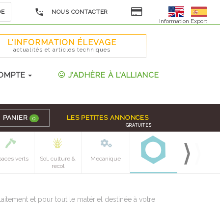
DE
NOUS CONTACTER
Information Export
L'INFORMATION ÉLEVAGE
actualités et articles techniques
OMPTE
J'ADHÈRE À L'ALLIANCE
PANIER
LES PETITES ANNONCES
0
GRATUITES
paces verts
Sol, culture &
Mecanique
recol
itement et pour tout le matériel destinée à votre