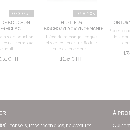
0700263
0700305
S DE BOUCHON
FLOTTEUR
OBTURA
HERMOLAC
BIGCHO2/LAC10/NORMANDY
Pièces de 
joints de bouchon
Pièce de rechange : coque
de 2 port
euvoirs Thermolac
blister contenant un flotteur
abr
et multi.
en plastique pour ...
17.
0.
11.
€
HT
€
HT
81
47
ER
À PRO
(e)
: conseils, infos techniques, nouveautés...
Qui so