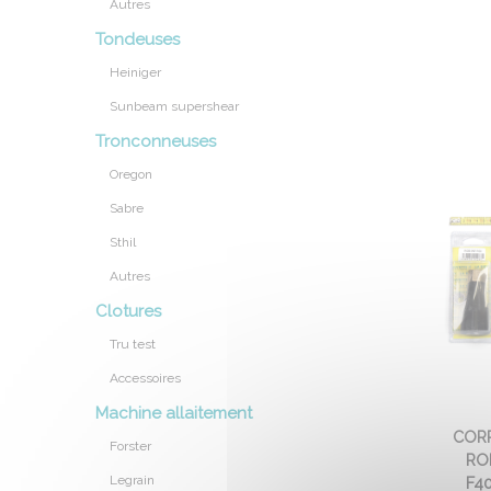
Autres
Tondeuses
Heiniger
Sunbeam supershear
Tronconneuses
Oregon
Sabre
Sthil
Autres
Clotures
Tru test
Accessoires
Machine allaitement
CORP
Forster
RO
Legrain
F4