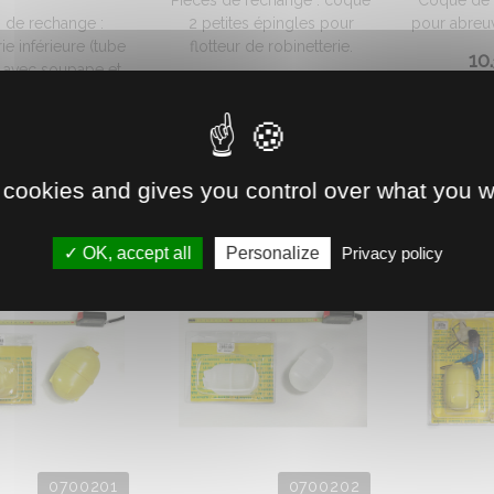
Pièces de rechange : coque
Coque de 5
 de rechange :
2 petites épingles pour
pour abreuv
ie inférieure (tube
flotteur de robinetterie.
10.
 avec soupape et
7.
€
HT
99
ise-jet). ...
9.
€
HT
74
 cookies and gives you control over what you w
OK, accept all
Personalize
Privacy policy
0700201
0700202