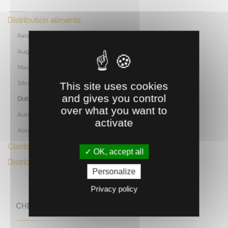
Distribution aliments
Rateliers
Auges
Nourrisseurs
Silos et vis
This site uses cookies
and gives you control
Distributeurs mobiles
over what you want to
Autres
activate
Accessoires
Contention
OK, accept all
Distribution eau
Personalize
Privacy policy
CHEPTEL