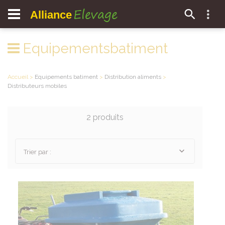
Elevage
Alliance
Equipementsbatiment
Accueil
>
Equipements batiment
>
Distribution aliments
>
Distributeurs mobiles
2 produits
Trier par :