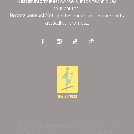
Restez Informé(e)
: conseils, infos techniques,
nouveautés...
Restez connecté(e)
: petites annonces, événements,
actualités, promos...
Alliance Pastorale - Avenue de l'Europe - CS 80095
-86502 Montmorillon Cedex - France ©
2026
.