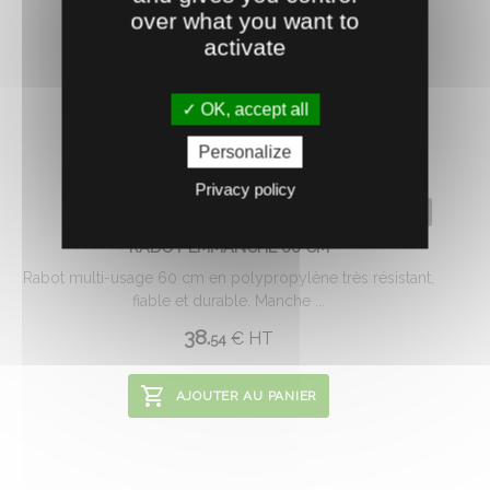
over what you want to
activate
OK, accept all
Personalize
Privacy policy
0600191
RABOT EMMANCHÉ 66 CM
Rabot multi-usage 60 cm en polypropylène très résistant,
fiable et durable. Manche ...
38.
€
HT
54
AJOUTER AU PANIER