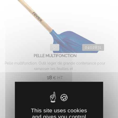
0402831
PELLE MULTIFONCTION
Pelle multifonction. Outil léger de grande contenance pour
ramasser les feuilles et ...
18
€
HT
AJOUTER AU PANIER
This site uses cookies
and gives you control