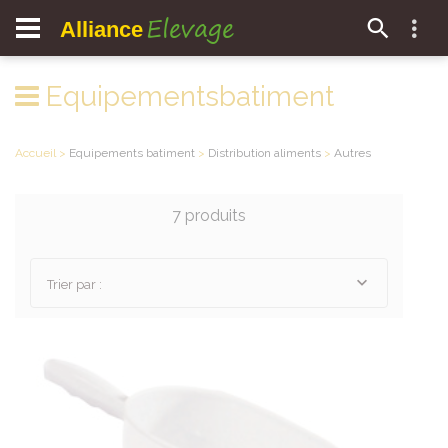
Elevage
Alliance
Equipementsbatiment
Accueil
>
Equipements batiment
>
Distribution aliments
>
Autres
7 produits
Trier par :