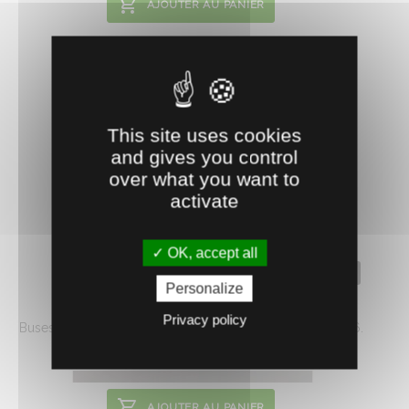
AJOUTER AU PANIER
This site uses cookies
and gives you control
over what you want to
activate
OK, accept all
0500290
Personalize
BUSE MÉLANGEUSE BI-COMPOSANT
Privacy policy
Buses à usage unique pour bi-composant. Vendues par 6.
18.
€
HT
75
AJOUTER AU PANIER