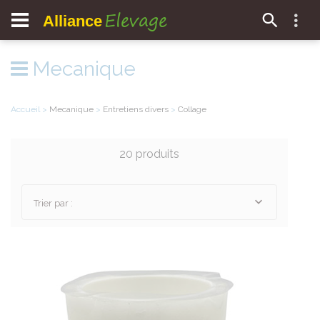
Elevage
Alliance
Mecanique
Accueil
>
Mecanique
>
Entretiens divers
>
Collage
20 produits
Trier par :