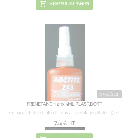
AJOUTER AU PANIER
0521642
FRENETANCH 243 5ML PLAST.BOTT
Freinage et étanchéité de tous assemblages filetés. 5 ml.
7.
€
HT
14