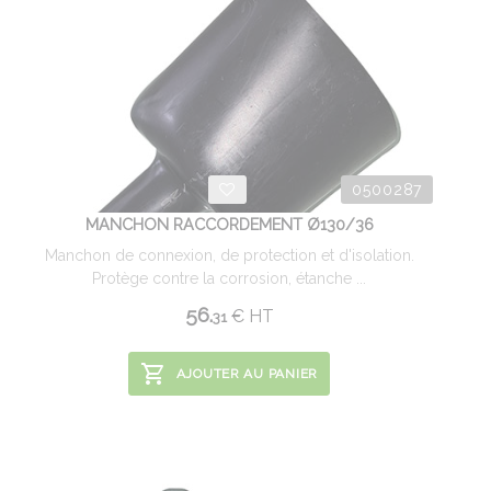
0500287
MANCHON RACCORDEMENT Ø130/36
Manchon de connexion, de protection et d'isolation.
Protège contre la corrosion, étanche ...
56.
€
HT
31
AJOUTER AU PANIER