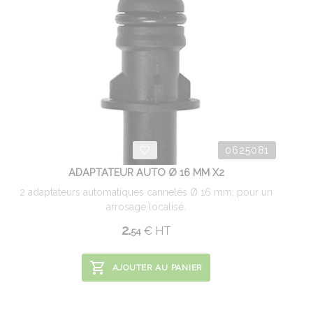
0625081
ADAPTATEUR AUTO Ø 16 MM X2
2 adaptateurs automatiques cannelés Ø 16 mm, pour un
arrosage localisé.
2.
€
HT
54
AJOUTER AU PANIER