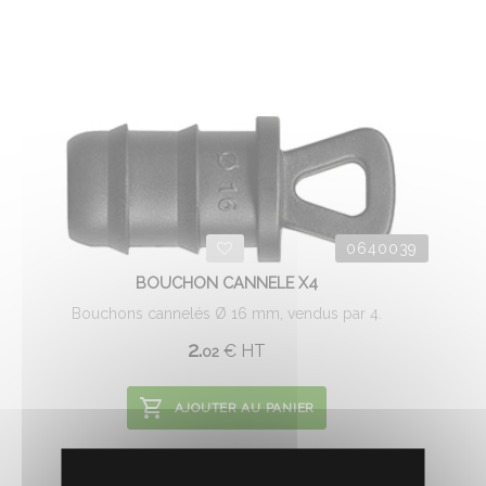
0640039
BOUCHON CANNELE X4
Bouchons cannelés Ø 16 mm, vendus par 4.
2.
€
HT
02
AJOUTER AU PANIER