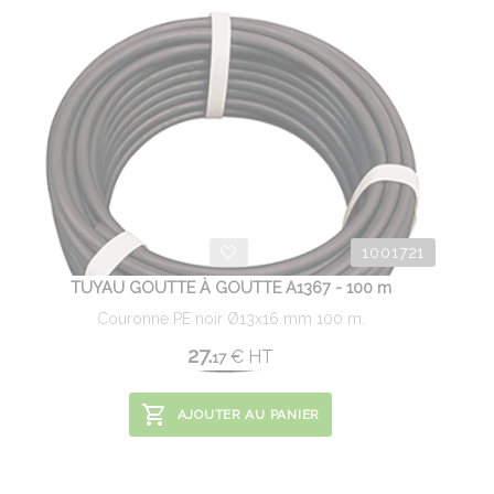
1001721
TUYAU GOUTTE À GOUTTE A1367 - 100 m
Couronne PE noir Ø13x16 mm 100 m.
27.
€
HT
17
AJOUTER AU PANIER