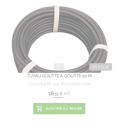
0625145
TUYAU GOUTTE A GOUTTE 50 M
Couronne PE noir Ø13x16mm 50m
18.
€
HT
33
AJOUTER AU PANIER