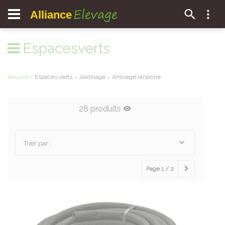
Elevage
Alliance
Espacesverts
Accueil
>
Espaces verts
>
Jardinage
>
Arrosage raisonne
28 produits
Trier par :
Page 1 / 2