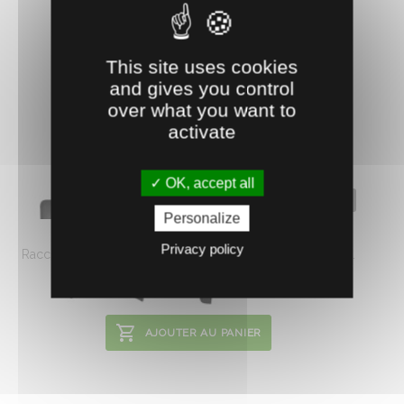
This site uses cookies
and gives you control
over what you want to
activate
OK, accept all
0625245
Personalize
COUDE Ø 13/16 X4
Privacy policy
Raccord cannelé pour conduite principale. Vendus par 4.
2.
€
HT
02
AJOUTER AU PANIER