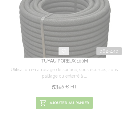
0625140
TUYAU POREUX 100M
Utilisation en arrosage de surface, sous écorces, sous
paillage ou enterré à ...
53.
€
HT
58
AJOUTER AU PANIER