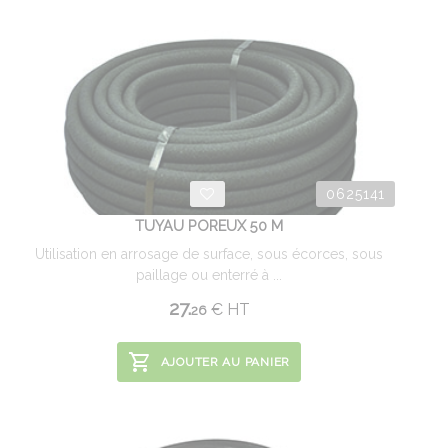
0625141
TUYAU POREUX 50 M
Utilisation en arrosage de surface, sous écorces, sous
paillage ou enterré à ...
27.
€
HT
26
AJOUTER AU PANIER