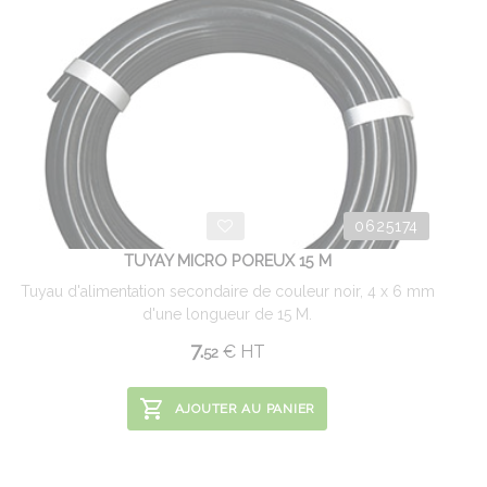
0625174
TUYAY MICRO POREUX 15 M
Tuyau d'alimentation secondaire de couleur noir, 4 x 6 mm
d'une longueur de 15 M.
7.
€
HT
52
AJOUTER AU PANIER