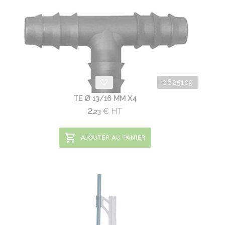
0625109
TE Ø 13/16 MM X4
2.
€
HT
23
AJOUTER AU PANIER