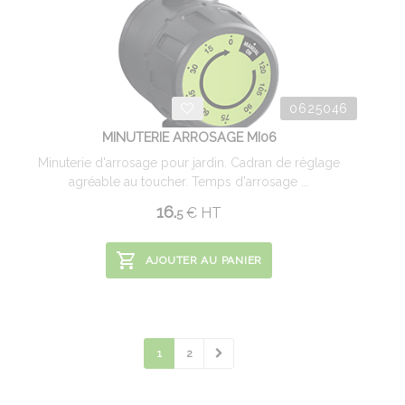
0625046
MINUTERIE ARROSAGE MI06
Minuterie d'arrosage pour jardin. Cadran de réglage
agréable au toucher. Temps d'arrosage ...
16.
€
HT
5
AJOUTER AU PANIER
1
2