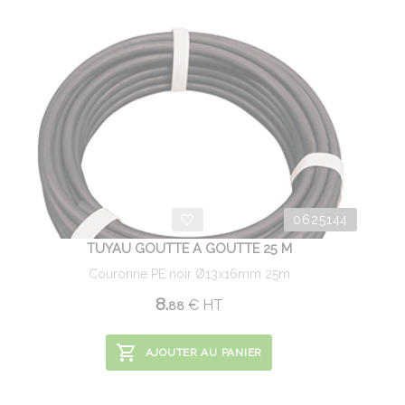
0625144
TUYAU GOUTTE A GOUTTE 25 M
Couronne PE noir Ø13x16mm 25m
8.
€
HT
88
AJOUTER AU PANIER