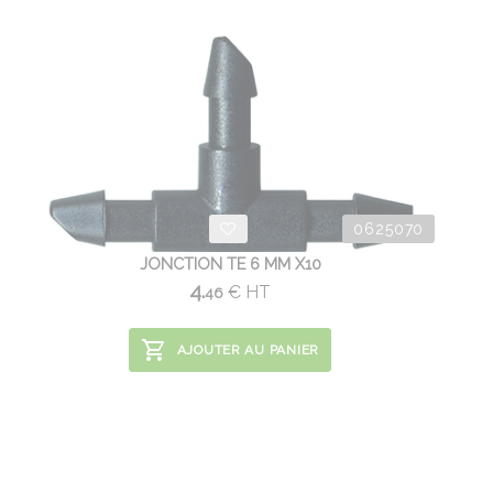
0625070
JONCTION TE 6 MM X10
4.
€
HT
46
AJOUTER AU PANIER