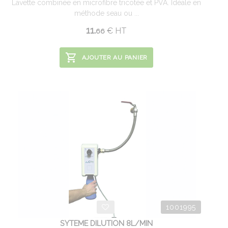
Lavette combinée en microfibre tricotée et PVA. Idéale en
méthode seau ou ...
11.
€
HT
66
AJOUTER AU PANIER
1001995
SYTEME DILUTION 8L/MIN