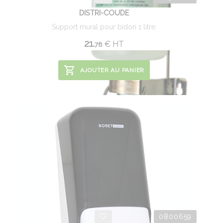
DISTRI-COUDE
Support mural pour bidon 1 litre.
21.
€
HT
78
AJOUTER AU PANIER
0800659