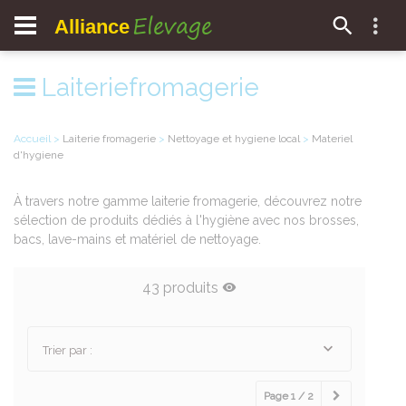
Elevage
Alliance
Laiteriefromagerie
Accueil
>
Laiterie fromagerie
>
Nettoyage et hygiene local
>
Materiel
d'hygiene
À travers notre gamme laiterie fromagerie, découvrez notre
sélection de produits dédiés à l'hygiène avec nos brosses,
bacs, lave-mains et matériel de nettoyage.
43 produits
Trier par :
Page 1 / 2