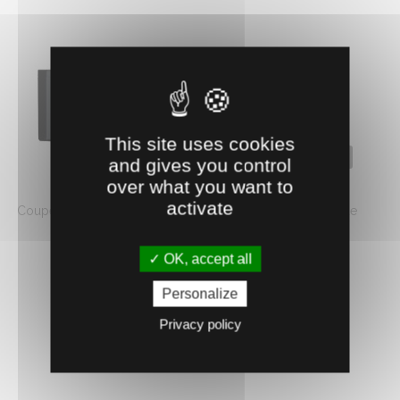
This site uses cookies
1000850
and gives you control
over what you want to
COUPE ONGLONS FELCO ÉLECTRIQUE
activate
Coupe onglons électrique rapide et précis. Ø ouverture de
coupe : 40 ...
686.
OK, accept all
€
HT
2
Personalize
AJOUTER AU PANIER
Privacy policy