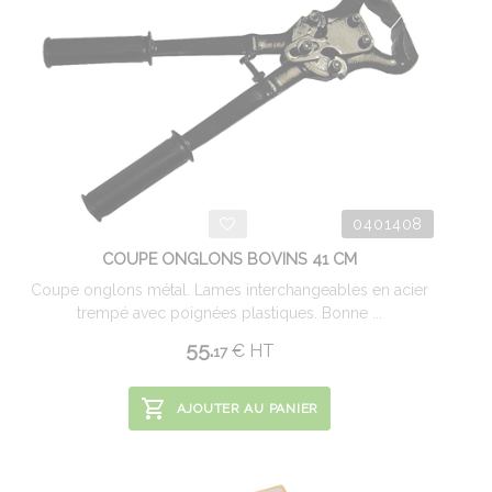
0401408
COUPE ONGLONS BOVINS 41 CM
Coupe onglons métal. Lames interchangeables en acier
trempé avec poignées plastiques. Bonne ...
55.
€
HT
17
AJOUTER AU PANIER