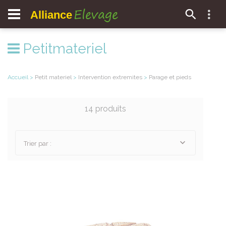
Elevage
Alliance
Petitmateriel
Accueil
>
Petit materiel
>
Intervention extremites
>
Parage et pieds
14 produits
Trier par :