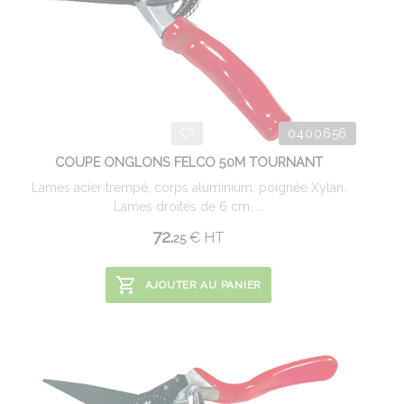
0400656
COUPE ONGLONS FELCO 50M TOURNANT
Lames acier trempé, corps aluminium, poignée Xylan.
Lames droites de 6 cm, ...
72.
€
HT
25
AJOUTER AU PANIER