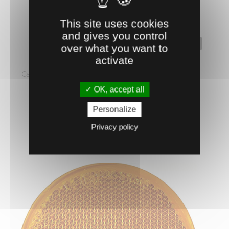
This site uses cookies
and gives you control
0503812
over what you want to
activate
CATADIOPTRES RONDS
Catadioptres rond (Ø 60 mm), orange. Adhésif avec
perçage. Vendus sous blister ...
OK, accept all
2.
€
HT
73
Personalize
Privacy policy
AJOUTER AU PANIER