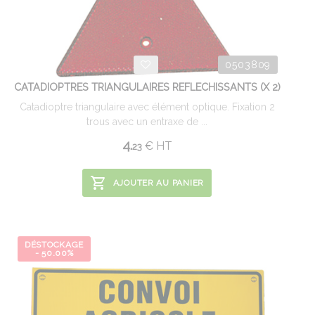
0503809
CATADIOPTRES TRIANGULAIRES REFLECHISSANTS (X 2)
Catadioptre triangulaire avec élément optique. Fixation 2
trous avec un entraxe de ...
4.
€
HT
23
AJOUTER AU PANIER
DÉSTOCKAGE
- 50.00%