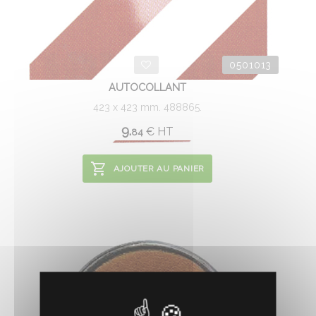
0501013
AUTOCOLLANT
423 x 423 mm. 488865.
9.
€
HT
84
AJOUTER AU PANIER