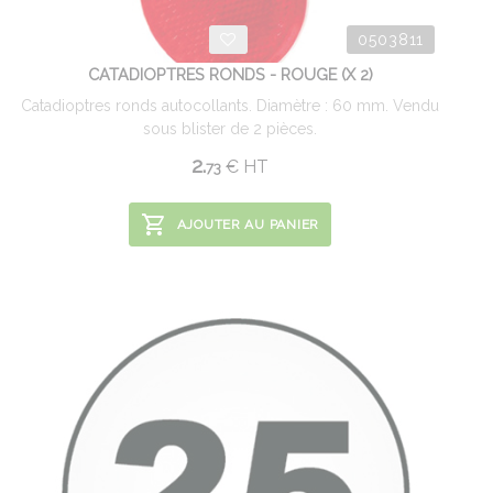
0503811
CATADIOPTRES RONDS - ROUGE (X 2)
Catadioptres ronds autocollants. Diamètre : 60 mm. Vendu
sous blister de 2 pièces.
2.
€
HT
73
AJOUTER AU PANIER