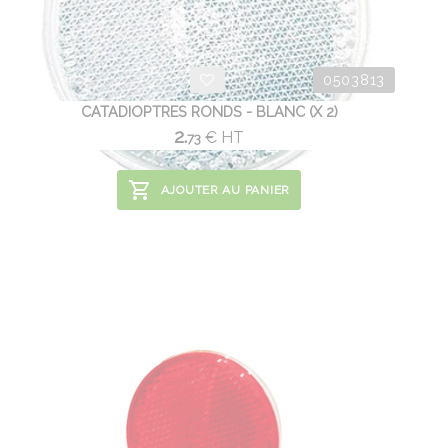
0503813
CATADIOPTRES RONDS - BLANC (X 2)
2.
€
HT
73
AJOUTER AU PANIER