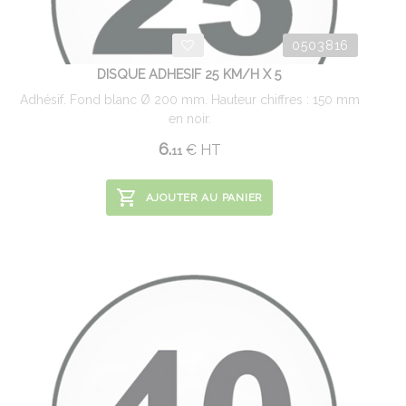
0503816
DISQUE ADHESIF 25 KM/H X 5
Adhésif. Fond blanc Ø 200 mm. Hauteur chiffres : 150 mm
en noir.
6.
€
HT
11
AJOUTER AU PANIER