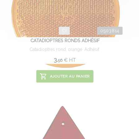
0503814
CATADIOPTRES RONDS ADHÉSIF
Catadioptres rond, orange. Adhésif.
3.
€
HT
56
AJOUTER AU PANIER