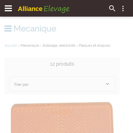
Elevage
Alliance
Mecanique
Accueil
>
Mecanique
>
Eclairage, electricite
>
Plaques et disques
12 produits
Trier par :