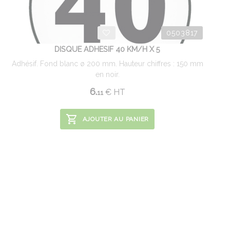
0503817
DISQUE ADHESIF 40 KM/H X 5
Adhésif. Fond blanc ø 200 mm. Hauteur chiffres : 150 mm
en noir.
6.
€
HT
11
AJOUTER AU PANIER