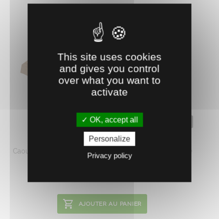
This site uses cookies
and gives you control
over what you want to
activate
OK, accept all
0400751
ANNEAUX GOMME BOITE DE 500
Personalize
Caoutchouc. Pour castrer ou couper facilement la queue
Privacy policy
des nouveau-nés. ø extérieur ...
8.
€
HT
66
AJOUTER AU PANIER