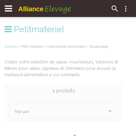
Elevage
Alliance
Petitmateriel
Accueil
>
Petit materiel
>
Intervention extremites
>
Equeutage
Visitez notre sélection de seaux, nourrisseurs, biberons et
tétines pour veaux, agneaux et chevreaux pour assurer la
meilleure alimentation a vos ruminants.
4 produits
Trier par :