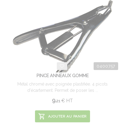
0400757
PINCE ANNEAUX GOMME
Métal chromé avec poignée plastifiée. 4 picots
d'écartement. Permet de poser les ...
9.
€
HT
21
AJOUTER AU PANIER