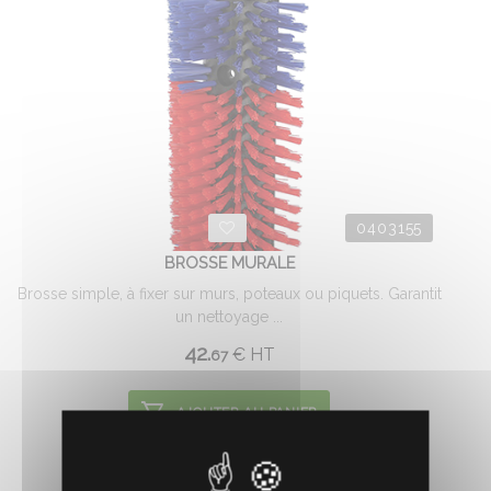
0403155
BROSSE MURALE
Brosse simple, à fixer sur murs, poteaux ou piquets. Garantit
un nettoyage ...
42.
€
HT
67
AJOUTER AU PANIER