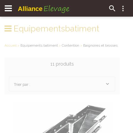
Elevage
Alliance
Equipementsbatiment
Accueil
>
Equipements batiment
>
Contention
>
Baignoires et brosses
11 produits
Trier par :