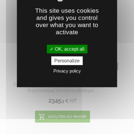
This site uses cookies
and gives you control
over what you want to
activate
OK, accept all
Personalize
0403506
Privacy policy
BROSSE ROTATIVE VACHE DUO
Brosse à vaches EASYCLEANER DUO 230 V, 50 Hz.
Ergonomique, brosse synthétique ...
2345.
€
HT
3
AJOUTER AU PANIER