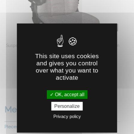
0522029
SIEGE TRACTEUR MECANIQUE
Suspension mécanique type 210. Course de la suspension
75 mm. Réglage en ...
This site uses cookies
390.
€
HT
and gives you control
1
over what you want to
activate
AJOUTER AU PANIER
OK, accept all
Personalize
Mecanique
Privacy policy
Pieces agricoles