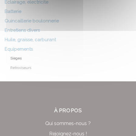
Eclairage, electricite
Batterie
Quincaillerie boulonnerie
Entretiens divers
Huile, graisse, carburant
Equipements
Sieges
Retroviseurs
À PROPOS
Qui sommes-nous ?
Rejoignez-nous !