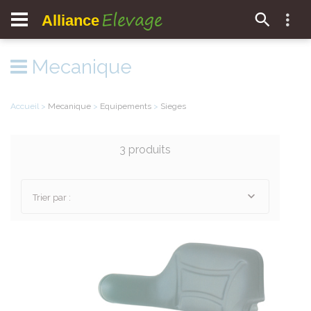
Elevage
Alliance
Mecanique
Accueil
>
Mecanique
>
Equipements
>
Sieges
3 produits
Trier par :