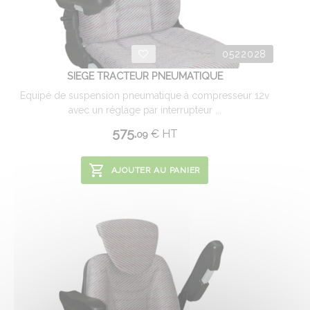
0522028
SIEGE TRACTEUR PNEUMATIQUE
Equipé de suspension pneumatique à compresseur 12v
avec un réglage par interrupteur ...
575.
€
HT
09
AJOUTER AU PANIER