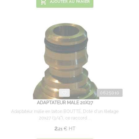
AJOUTER AU PANIER
0625010
ADAPTATEUR MALE 20X27
Adaptateur mâle en laiton BOUTTÉ. Doté d'un filetage
20x27 (3/4"), ce raccord ...
2.
€
HT
21