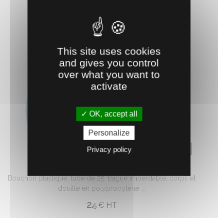
AJOUTER AU PANIER
This site uses cookies
and gives you control
over what you want to
activate
OK, accept all
Personalize
0714263
Privacy policy
BOUCHON PLASTIQUE Ø 25
Bouchon plastique, tube de 25. Bague imperdable, corps et
douille en polypropylène ...
2.
€
HT
5