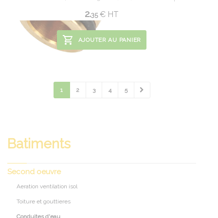
2.
€
HT
35
AJOUTER AU PANIER
1
2
3
4
5
Batiments
Second oeuvre
Aeration ventilation isol
Toiture et gouttieres
Conduites d'eau