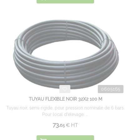
0605165
TUYAU FLEXIBLE NOIR 32X2 100 M
Tuyau noir, semi-rigide, pour pression nominale de 6 bars.
Pour local d'élevage. ...
73.
€
HT
65