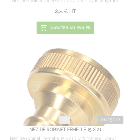
Nez de robinet cannelé 10 x 27, pour tuyau Ø 19 mm.
2.
€
HT
21
AJOUTER AU PANIER
0625012
NEZ DE ROBINET FEMELLE 15 X 21
Nez de robinet ,Femelle 15 x 21 ( 1/2) Matière : corps ...