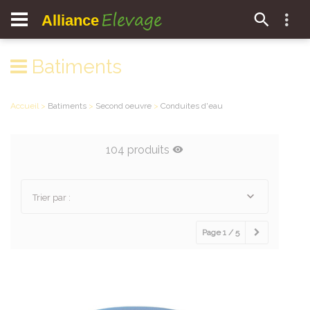
Elevage
Alliance
Batiments
Accueil
>
Batiments
>
Second oeuvre
>
Conduites d'eau
104 produits
Trier par :
Page 1 / 5