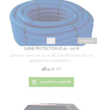
1001027
GAINE PROTECTION Ø 40 - 50 M
Gaine en couronne, 50 m, PE (polyéthylène). Pour le
gainage des canalisations ...
48.
€
HT
41
AJOUTER AU PANIER