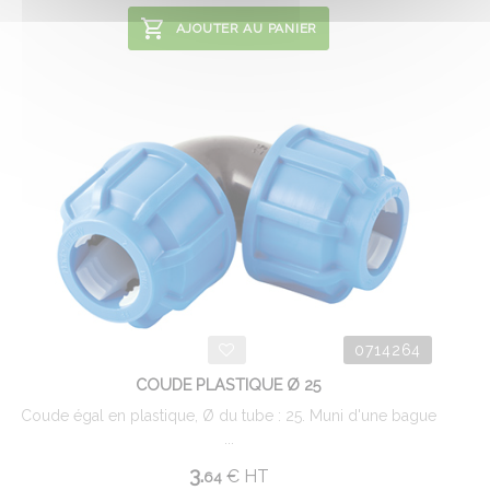
AJOUTER AU PANIER
0714264
COUDE PLASTIQUE Ø 25
Coude égal en plastique, Ø du tube : 25. Muni d'une bague
...
3.
€
HT
64