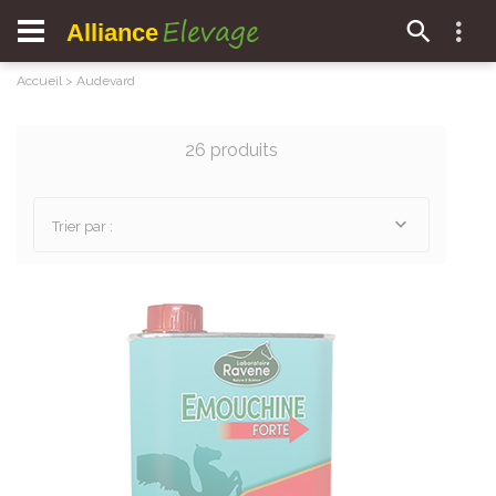
Elevage
Alliance
Accueil
>
Audevard
26 produits
Trier par :