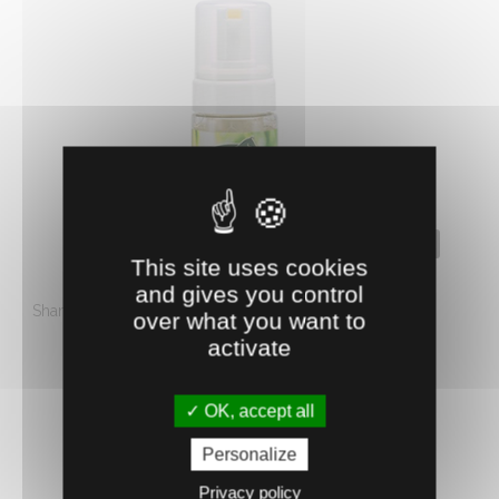
0621398
This site uses cookies
EASY SHINE MOUSSE
and gives you control
Shampooing à sec, mousse sans rinçage, pour nettoyer
over what you want to
son cheval en toute ...
activate
10.
€
HT
81
OK, accept all
AJOUTER AU PANIER
Personalize
Privacy policy