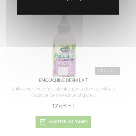
0620441
EMOUCHINE DERM LAIT
S'utilise sur les zones atteintes par la dermite estivale.
Efficacité dermo-active, stoppe ...
17.
€
HT
11
AJOUTER AU PANIER