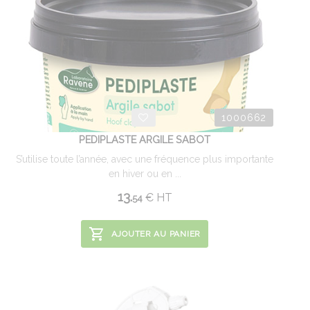
1000662
PEDIPLASTE ARGILE SABOT
S’utilise toute l’année, avec une fréquence plus importante
en hiver ou en ...
13.
€
HT
54
AJOUTER AU PANIER