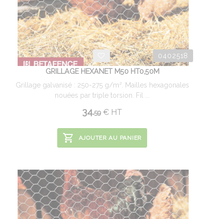
0402518
GRILLAGE HEXANET M50 HT0,50M
Grillage galvanisé : 250-275 g/m². Mailles hexagonales
nouées par triple torsion. Fil ...
34.
€
HT
59
AJOUTER AU PANIER