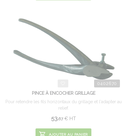
0402670
PINCE À ENCOCHER GRILLAGE
Pour retendre les fils horizontaux du grillage et l'adapter au
relief.
53.
€
HT
67
AJOUTER AU PANIER