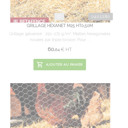
0402280
GRILLAGE HEXANET M25 HT0,50M
Grillage galvanisé : 250-275 g/m². Mailles hexagonales
nouées par triple torsion. Pour ...
60.
€
HT
64
AJOUTER AU PANIER