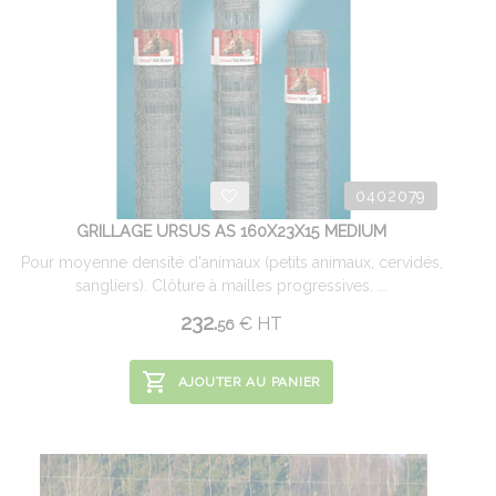
0402079
GRILLAGE URSUS AS 160X23X15 MEDIUM
Pour moyenne densité d'animaux (petits animaux, cervidés,
sangliers). Clôture à mailles progressives. ...
232.
€
HT
56
AJOUTER AU PANIER