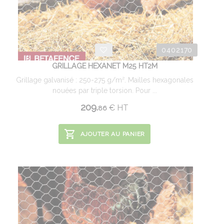
0402170
GRILLAGE HEXANET M25 HT2M
Grillage galvanisé : 250-275 g/m². Mailles hexagonales
nouées par triple torsion. Pour ...
209.
€
HT
86
AJOUTER AU PANIER