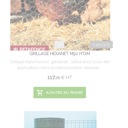
0402173
GRILLAGE HEXANET M50 HT2M
Grillage triple torsion, galvanisé , utilisé aussi pour des
applications semi-professionnelles. Hexanet ...
117.
€
HT
78
AJOUTER AU PANIER