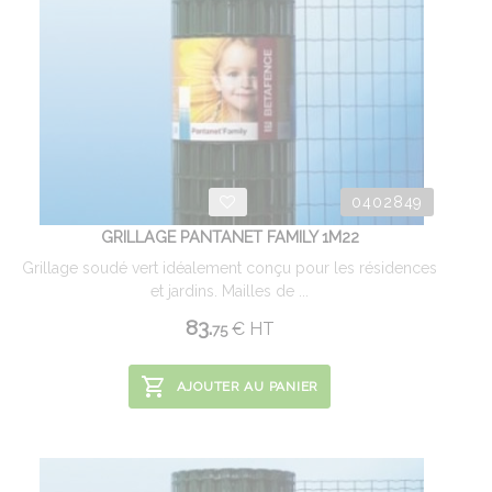
0402849
GRILLAGE PANTANET FAMILY 1M22
Grillage soudé vert idéalement conçu pour les résidences
et jardins. Mailles de ...
83.
€
HT
75
AJOUTER AU PANIER