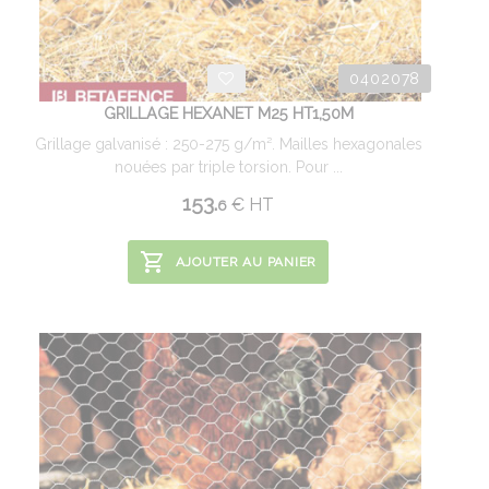
0402078
GRILLAGE HEXANET M25 HT1,50M
Grillage galvanisé : 250-275 g/m². Mailles hexagonales
nouées par triple torsion. Pour ...
153.
€
HT
6
AJOUTER AU PANIER