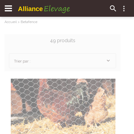
Elevage
Alliance
Accueil
>
Betafence
49 produits
Trier par :