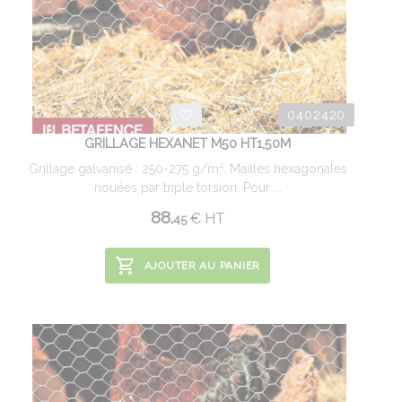
0402420
GRILLAGE HEXANET M50 HT1,50M
Grillage galvanisé : 250-275 g/m². Mailles hexagonales
nouées par triple torsion. Pour ...
88.
€
HT
45
AJOUTER AU PANIER