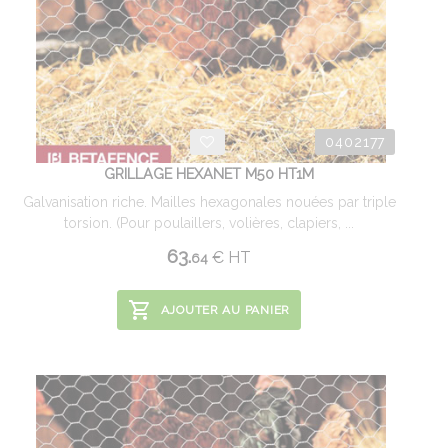
0402177
GRILLAGE HEXANET M50 HT1M
Galvanisation riche. Mailles hexagonales nouées par triple
torsion. (Pour poulaillers, volières, clapiers, ...
63.
€
HT
64
AJOUTER AU PANIER