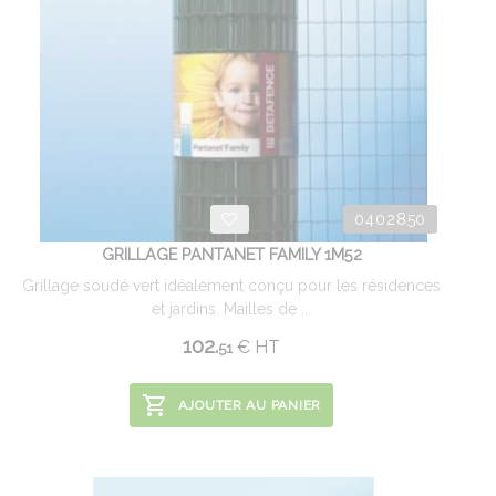
0402850
GRILLAGE PANTANET FAMILY 1M52
Grillage soudé vert idéalement conçu pour les résidences
et jardins. Mailles de ...
102.
€
HT
51
AJOUTER AU PANIER