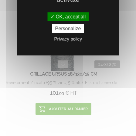
OK, accept all
Personalize
Privacy policy
0402270
GRILLAGE URSUS 18/130/15 CM
Revêtement Zincalu (95 % zinc, 5 % alu). Fils de lisière de ...
101.
€
HT
99
AJOUTER AU PANIER