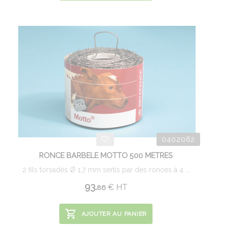
0402062
RONCE BARBELE MOTTO 500 METRES
2 fils torsadés Ø 1,7 mm sertis par des ronces à 4 ...
93.
€
HT
86
AJOUTER AU PANIER