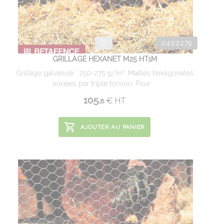
0402279
GRILLAGE HEXANET M25 HT1M
Grillage galvanisé : 250-275 g/m². Mailles hexagonales
nouées par triple torsion. Pour ...
105.
€
HT
8
AJOUTER AU PANIER