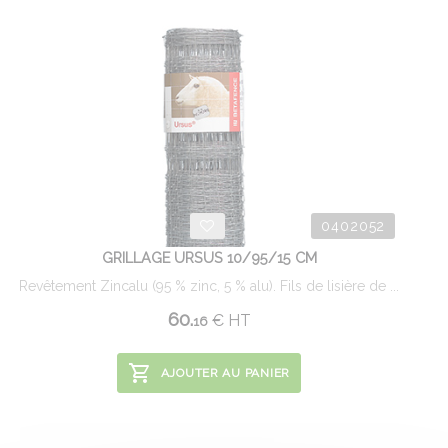
0402052
GRILLAGE URSUS 10/95/15 CM
Revêtement Zincalu (95 % zinc, 5 % alu). Fils de lisière de ...
60.
€
HT
16
AJOUTER AU PANIER