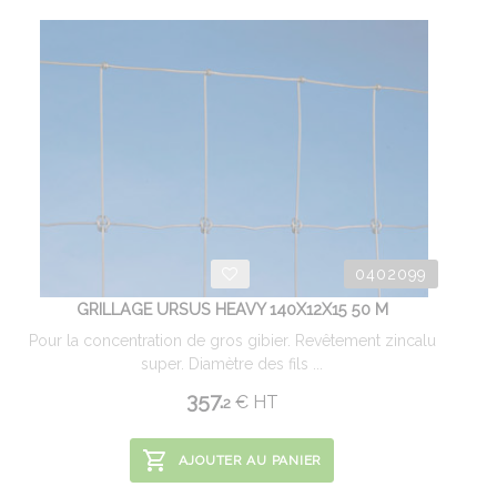
0402099
GRILLAGE URSUS HEAVY 140X12X15 50 M
Pour la concentration de gros gibier. Revêtement zincalu
super. Diamètre des fils ...
357.
€
HT
2
AJOUTER AU PANIER