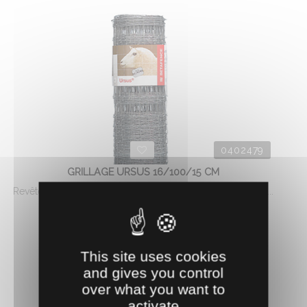
0402479
GRILLAGE URSUS 16/100/15 CM
Revêtement Zincalu (95 % zinc, 5 % alu). Fils de lisière de ...
88.
€
HT
08
AJOUTER AU PANIER
This site uses cookies
and gives you control
over what you want to
activate