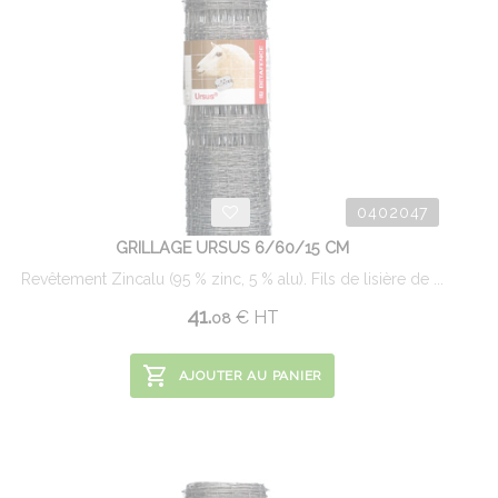
0402047
GRILLAGE URSUS 6/60/15 CM
Revêtement Zincalu (95 % zinc, 5 % alu). Fils de lisière de ...
41.
€
HT
08
AJOUTER AU PANIER