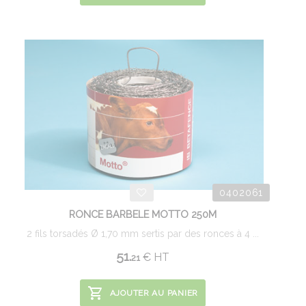
0402061
RONCE BARBELE MOTTO 250M
2 fils torsadés Ø 1,70 mm sertis par des ronces à 4 ...
51.
€
HT
21
AJOUTER AU PANIER