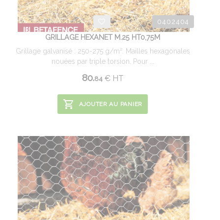
0402404
GRILLAGE HEXANET M.25 HT0,75M
Grillage galvanisé : 250-275 g/m². Mailles hexagonales
nouées par triple torsion. Pour ...
80.
€
HT
84
AJOUTER AU PANIER