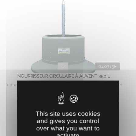
0407158
NOURRISSEUR CIRCULAIRE À AUVENT 450 L
Trémie, auge et auvent en polyester armé. Ossature en acier
galvanisé avec ...
639.
€
HT
2
This site uses cookies
AJOUTER AU PANIER
and gives you control
over what you want to
activate