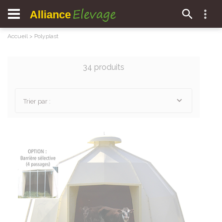
Elevage
Alliance
Accueil
>
Polyplast
34 produits
Trier par :