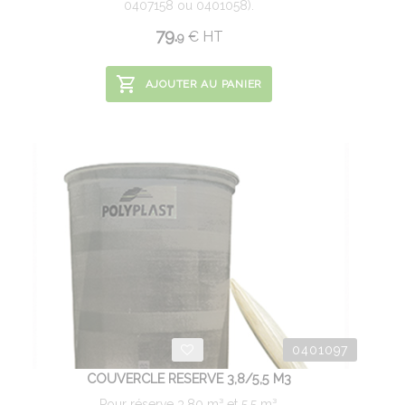
0407158 ou 0401058).
79.
€
HT
9
AJOUTER AU PANIER
0401097
COUVERCLE RESERVE 3,8/5,5 M3
Pour réserve 3,80 m³ et 5.5 m³.