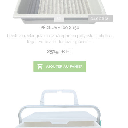
0400606
PÉDILUVE 100 X 150
Pédiluve rectangulaire ovin/caprin en polyester, solide et
léger. Fond anti-dérapant grâce à ...
251.
€
HT
92
AJOUTER AU PANIER