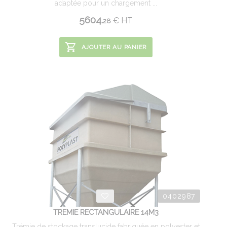
adaptée pour un chargement ...
5604.
€
HT
28
AJOUTER AU PANIER
0402987
TREMIE RECTANGULAIRE 14M3
Trémie de stockage translucide fabriquée en polyester et