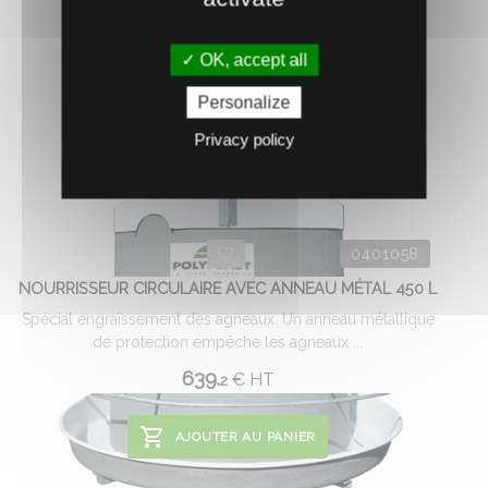
OK, accept all
Personalize
Privacy policy
0401058
NOURRISSEUR CIRCULAIRE AVEC ANNEAU MÉTAL 450 L
Spécial engraissement des agneaux. Un anneau métallique
de protection empêche les agneaux ...
639.
€
HT
2
AJOUTER AU PANIER