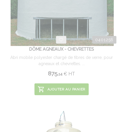
0401256
DÔME AGNEAUX - CHEVRETTES
Abri mobile polyester chargé de fibres de verre, pour
agneaux et chevrettes. ...
875.
€
HT
14
AJOUTER AU PANIER