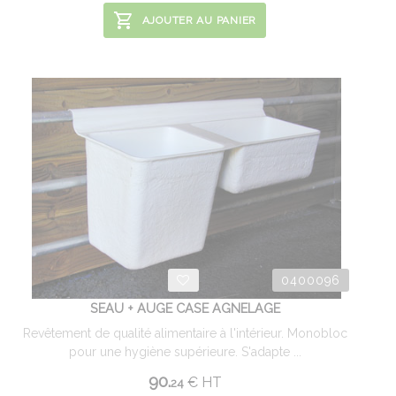
AJOUTER AU PANIER
0400096
SEAU + AUGE CASE AGNELAGE
Revêtement de qualité alimentaire à l'intérieur. Monobloc
pour une hygiène supérieure. S'adapte ...
90.
€
HT
24