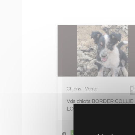
Chiens - Vente
Vds chiots BORDER COLLIE
LOF
Le 30 Juillet
Saône et Loire (71)