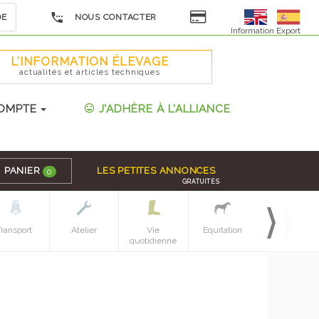
DE
NOUS CONTACTER
Information Export
L'INFORMATION ÉLEVAGE
actualités et articles techniques
OMPTE
J'ADHÈRE À L'ALLIANCE
PANIER
LES PETITES ANNONCES
0
GRATUITES
Transport
Atelier
Vie
Equitation
Espaces verts
quotidienne