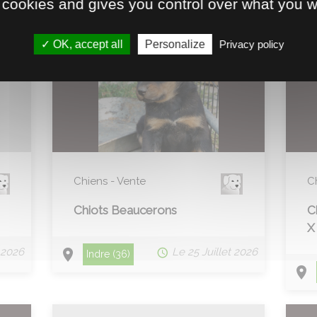
 cookies and gives you control over what you w
OK, accept all
Personalize
Privacy policy
Chiens - Vente
C
Chiots Beaucerons
C
X
 2026
Le 25 Juillet 2026
Indre (36)