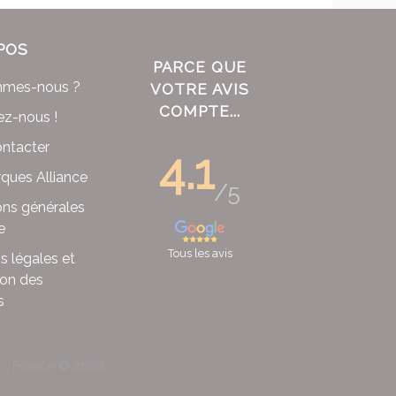
POS
PARCE QUE
mmes-nous ?
VOTRE AVIS
COMPTE...
ez-nous !
ntacter
4.1
ques Alliance
/5
ons générales
e
Tous les avis
s légales et
ion des
s
x - France ©
2026
.