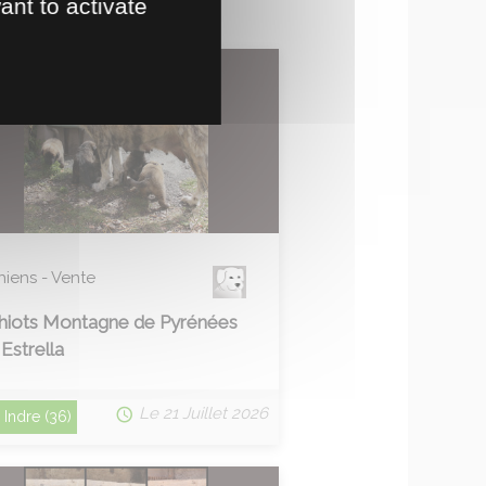
ant to activate
hiens - Vente
hiots Montagne de Pyrénées
 Estrella
Le 21 Juillet 2026
Indre (36)