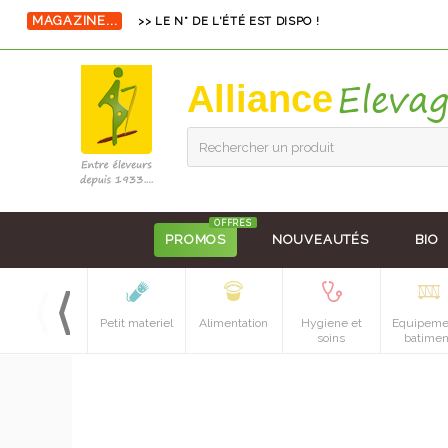
MAGAZINE...
>> LE N° DE L'ÉTÉ EST DISPO !
Alliance
Rechercher un produit
OFFRES
PROMOS
NOUVEAUTÉS
BIO
Petit materiel
Alimentation
Hygiene et
Equipeme
soins
batimen