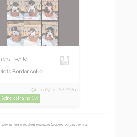
hiens - Vente
hiots Border collie
Le 09 Juillet 2026
Seine et Marne (77)
, par email à
ap@alliancepastorale.fr
ou par fax au