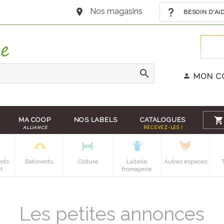
Nos magasins
BESOIN D'AI
MON C
MA COOP
NOS LABELS
CATALOGUES
ALLIANCE
RECEVEZ-LES !
nts
Batiments
Cloture
Laiterie
Autres especes
t
fromagerie
Les petites annonces