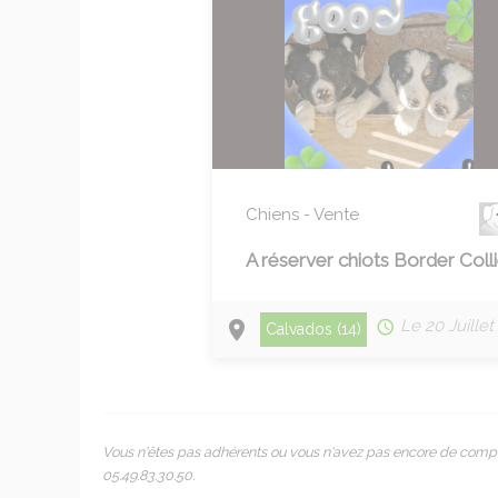
Chiens - Vente
A réserver chiots Border Coll
Le 20 Juillet
Calvados (14)
Vous n'êtes pas adhérents ou vous n'avez pas encore de compte 
05.49.83.30.50.