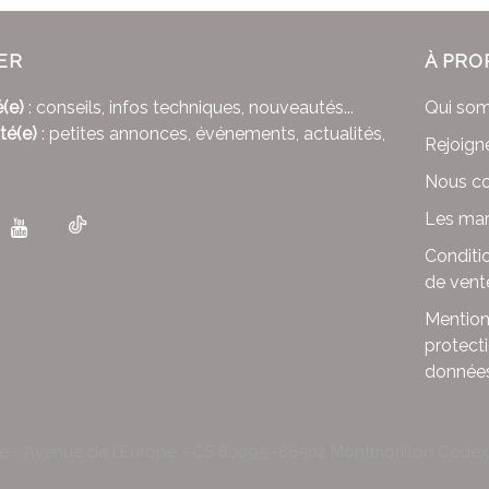
ER
À PRO
(e)
: conseils, infos techniques, nouveautés...
Qui so
té(e)
: petites annonces, événements, actualités,
Rejoign
Nous co
Les mar
Conditi
de vent
Mention
protect
donnée
le - Avenue de l'Europe - CS 80095 -86502 Montmorillon Cede