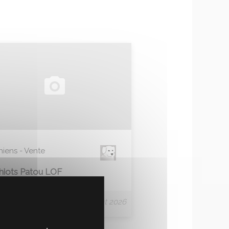
hiens - Vente
hiots Patou LOF
Le 03 Août 2026
Vienne (86)