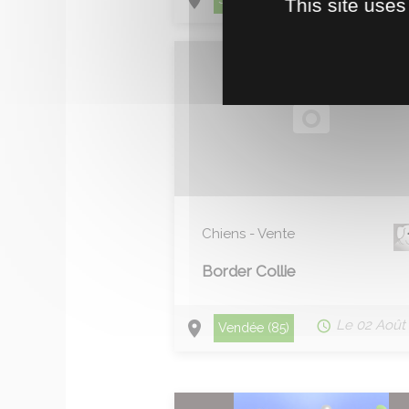
This site uses
Chiens - Vente
Border Collie
Le 02 Août
Vendée (85)