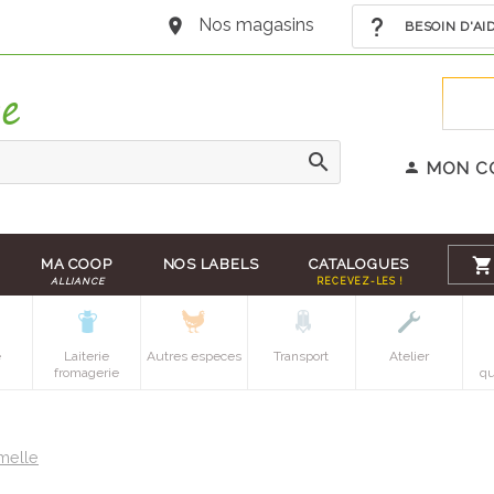
Nos magasins
BESOIN D'AI
MON C
MA COOP
NOS LABELS
CATALOGUES
ALLIANCE
RECEVEZ-LES !
e
Laiterie
Autres especes
Transport
Atelier
fromagerie
qu
melle