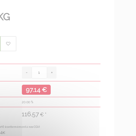
KG
97.14 €
20.00
%
116.57
€ *
ant
(conformément à nos CGV)
34
€