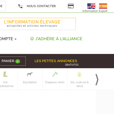
DE
NOUS CONTACTER
Information Export
L'INFORMATION ÉLEVAGE
actualités et articles techniques
OMPTE
J'ADHÈRE À L'ALLIANCE
PANIER
LES PETITES ANNONCES
0
GRATUITES
Vie
Equitation
Espaces verts
Sol, culture &
Mecanique
otidienne
recol