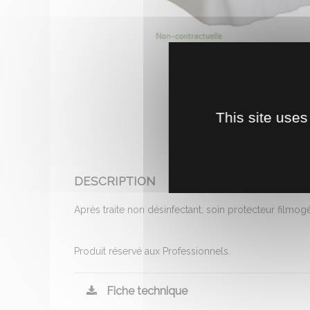
This site uses
DESCRIPTION
Après traite non désinfectant, soin protecteur filmog
Produit réservé aux Professionnels.
Fiche technique