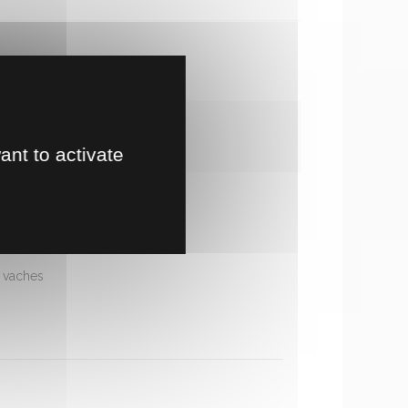
!
ant to activate
n vaches