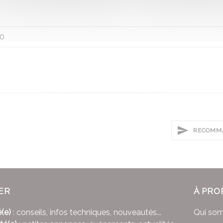
0
RECOMMA
ER
À PRO
(e)
: conseils, infos techniques, nouveautés...
Qui so