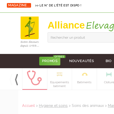
MAGAZINE...
>> LE N° DE L'ÉTÉ EST DISPO !
Alliance
Rechercher un produit
OFFRES
PROMOS
NOUVEAUTÉS
BIO
Alimentation
Equipements
Batiments
Clotur
batiment
Accueil
>
Hygiene et soins
> Soins des animaux >
Ma