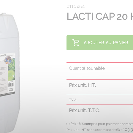
0110254
LACTI CAP 20 
AJOUTER AU PANIER
Quantité souhaitée
Prix unit. H.T.
T.V.A.
Prix unit. T.T.C.
(*)
Prix -6 % compris
pour paiement compt
103.
Prix unit. HT sans escompte de 6% :