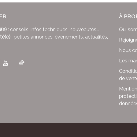
ER
À PRO
(e)
: conseils, infos techniques, nouveautés...
Qui so
té(e)
: petites annonces, événements, actualités,
Rejoign
Nous co
Les mar
Conditi
de vent
Mention
protect
donnée
le - Avenue de l'Europe - CS 80095 -86502 Montmorillon Cede