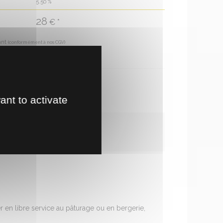
5.50
%
28
€ *
ant
(conformément à nos CGV)
3
€
te en magasin
ant to activate
 en libre service au pâturage ou en bergerie,