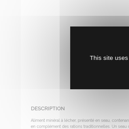
This site uses
DESCRIPTION
Aliment minéral à lécher, présenté en seau, contenan
en complément des rations traditionnelles. Un seau