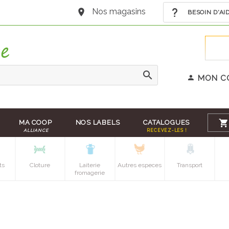
Nos magasins
BESOIN D'AI
MON C
MA COOP
NOS LABELS
CATALOGUES
ALLIANCE
RECEVEZ-LES !
ts
Cloture
Laiterie
Autres especes
Transport
fromagerie