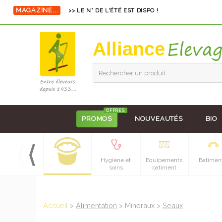
>> LE N° DE L'ÉTÉ EST DISPO !
MAGAZINE...
Alliance
Rechercher un produit
OFFRES
PROMOS
NOUVEAUTÉS
BIO
Petit materiel
Hygiene et
Equipements
Batimen
soins
batiment
Accueil
>
Alimentation
> Mineraux >
Seaux