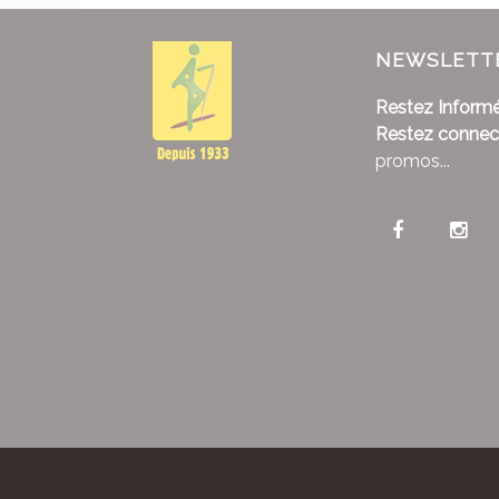
NEWSLETT
Restez Informé
Restez connec
promos...
Alliance Pastora