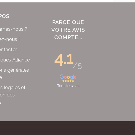
POS
PARCE QUE
mmes-nous ?
VOTRE AVIS
COMPTE...
ez-nous !
ntacter
4.1
ques Alliance
/5
ons générales
e
Tous les avis
s légales et
ion des
s
x - France ©
2026
.