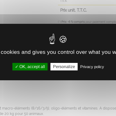
T.V.A.
Prix unit. T.T.C.
(*)
Prix -6 % compris
pour paiement compt
28.2
Prix unit. HT sans escompte de 6% :
Livraison à domicile ou gratui
 cookies and gives you control over what you w
Retrait direct en magasin
OK, accept all
Personalize
Privacy policy
Voir la disponibilité
t macro-éléments (8/16/3/5), oligo-éléments et vitamines. A disposer
 de 20 kg pour 50 animaux.