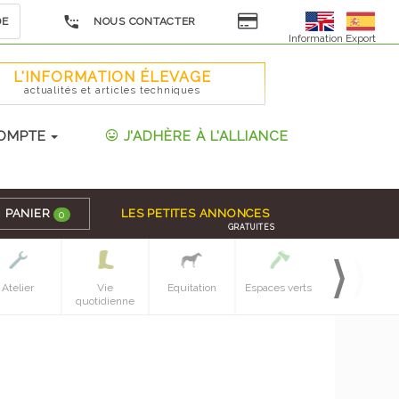
DE
NOUS CONTACTER
Information Export
L'INFORMATION ÉLEVAGE
actualités et articles techniques
OMPTE
J'ADHÈRE À L'ALLIANCE
PANIER
LES PETITES ANNONCES
0
GRATUITES
Atelier
Vie
Equitation
Espaces verts
Sol, culture &
quotidienne
recol