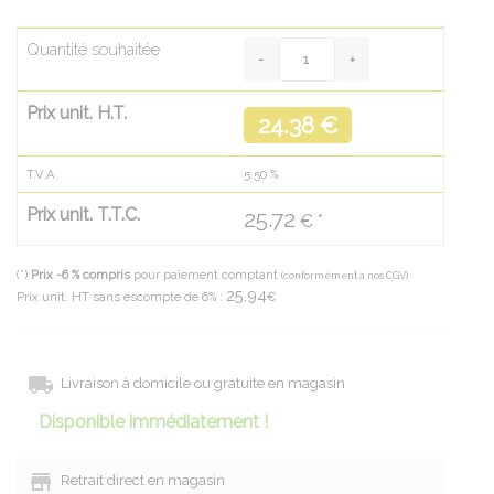
Quantité souhaitée
Prix unit. H.T.
24.38 €
T.V.A.
5.50
%
Prix unit. T.T.C.
25.72
€ *
(*)
Prix -6 % compris
pour paiement comptant
(conformément à nos CGV)
25.94
Prix unit. HT sans escompte de 6% :
€
Livraison à domicile ou gratuite en magasin
Disponible immédiatement !
Retrait direct en magasin