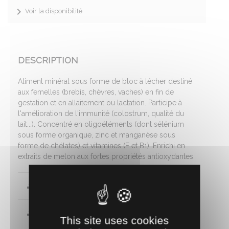
Voir la disponibilité
DESCRIPTION
Aliment minéral sous forme de bloc à lécher destiné
aux femelles (brebis, chèvres, vaches) en fin de
gestation et en allaitement ou lactation. Participe à
l'amélioration de l'immunité (colostrum, qualité du
lait...). Concentré en oligoéléments (dont sélénium
sous forme organique, zinc et manganèse sous
forme de chélates) et vitamines (E et B1). Enrichi en
extraits de melon aux fortes propriétés antioxydantes.
Attestation
Fiche technique
This site uses cookies