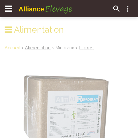
Elevage
Alliance
Alimentation
Accueil
>
Alimentation
> Mineraux >
Pierres