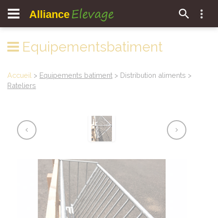
Elevage
Alliance
Equipementsbatiment
Accueil
>
Equipements batiment
> Distribution aliments >
Rateliers