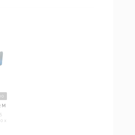
00
2 M
5
00 x