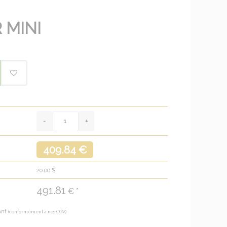
 MINI
409.84 €
20.00
%
491.81
€ *
ant
(conformément à nos CGV)
€