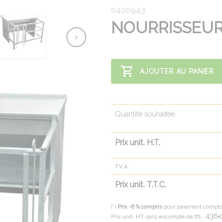
0400943
NOURRISSEUR
AJOUTER AU PANIER
Quantité souhaitée
Prix unit. H.T.
T.V.A.
Prix unit. T.T.C.
(*)
Prix -6 % compris
pour paiement compt
436
Prix unit. HT sans escompte de 6% :