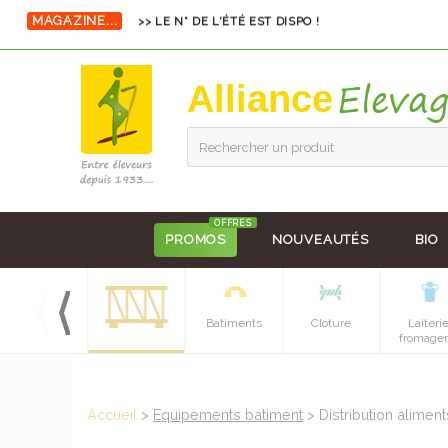
MAGAZINE...
>> LE N° DE L'ÉTÉ EST DISPO !
Alliance
Rechercher un produit
OFFRES
PROMOS
NOUVEAUTÉS
BIO
Hygiene et
Batiments
Cloture
Laiteri
soins
fromager
Accueil
>
Equipements batiment
> Distribution alimen