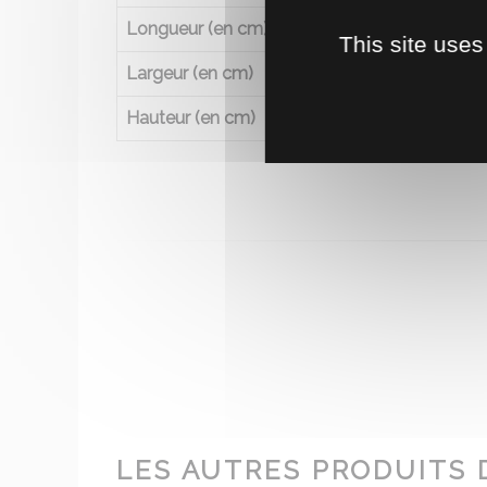
Longueur (en cm)
9
This site uses
Largeur (en cm)
1
Hauteur (en cm)
7
LES AUTRES PRODUITS 