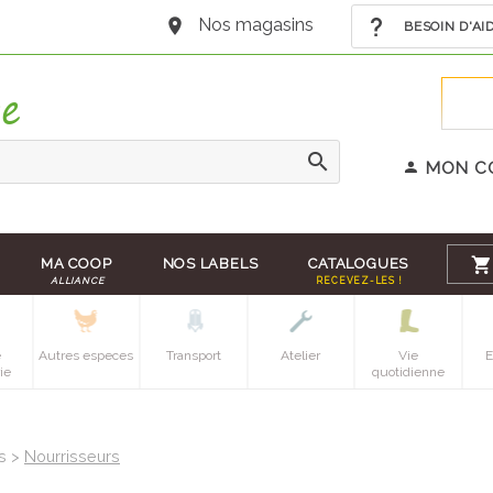
Nos magasins
BESOIN D'AI
MON C
MA COOP
NOS LABELS
CATALOGUES
ALLIANCE
RECEVEZ-LES !
e
Autres especes
Transport
Atelier
Vie
E
ie
quotidienne
ts >
Nourrisseurs