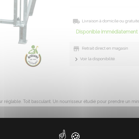
Livraison à domicile ou gratui
Disponible immédiatement 
Retrait direct en magasin
Voir la disponibilité
ur réglable. Toit basculant. Un nourrisseur étudié pour prendre un min
2