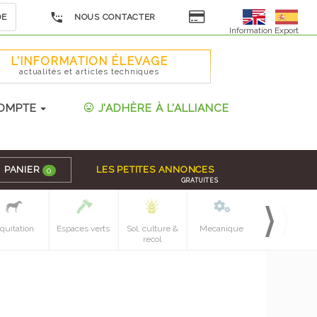
DE
NOUS CONTACTER
Information Export
L'INFORMATION ÉLEVAGE
actualités et articles techniques
OMPTE
J'ADHÈRE À L'ALLIANCE
PANIER
LES PETITES ANNONCES
0
GRATUITES
quitation
Espaces verts
Sol, culture &
Mecanique
Pieces
recol
detachees