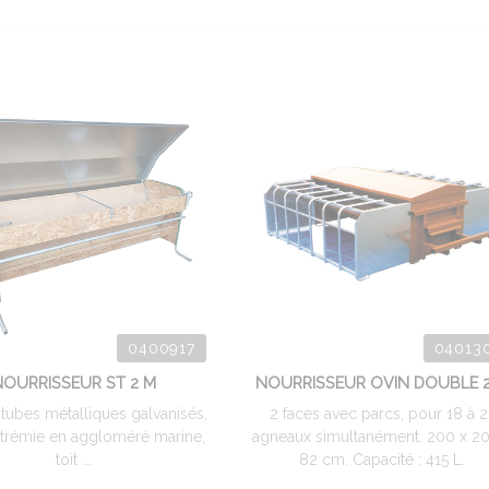
0400917
04013
NOURRISSEUR ST 2 M
NOURRISSEUR OVIN DOUBLE 
 tubes métalliques galvanisés,
2 faces avec parcs, pour 18 à 2
 trémie en aggloméré marine,
agneaux simultanément. 200 x 2
toit ...
82 cm. Capacité : 415 L.