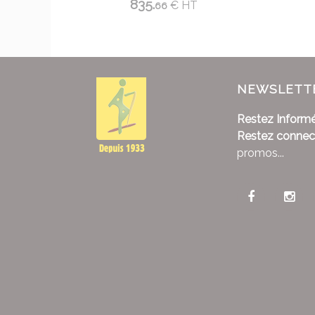
835.
€
HT
66
NEWSLETT
Restez Informé
Restez connec
promos...