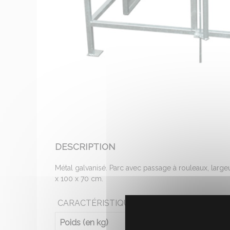
DESCRIPTION
Métal galvanisé. Parc avec passage à rouleaux, large
x 100 x 70 cm.
CARACTÉRISTIQUES
Poids (en kg)
5