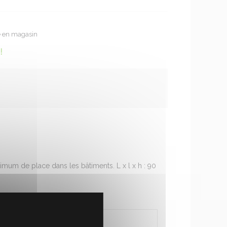
te en magasin
!
imum de place dans les bâtiments. L x l x h : 90