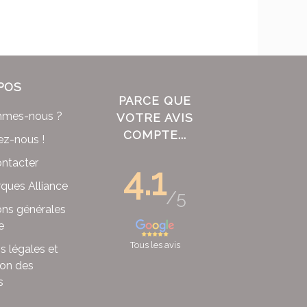
POS
PARCE QUE
mmes-nous ?
VOTRE AVIS
COMPTE...
ez-nous !
ntacter
4.1
ques Alliance
/5
ons générales
e
Tous les avis
s légales et
ion des
s