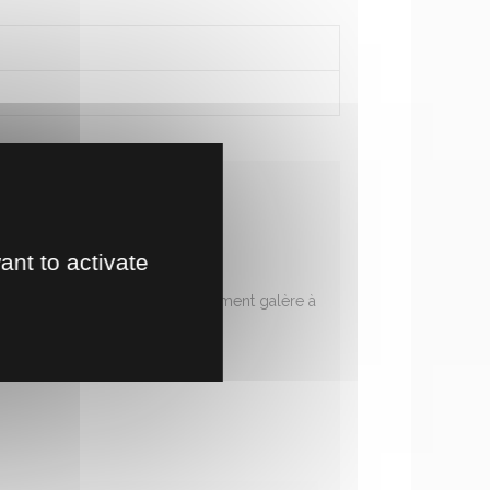
ant to activate
menter la stabilité du coup vraiment galère à