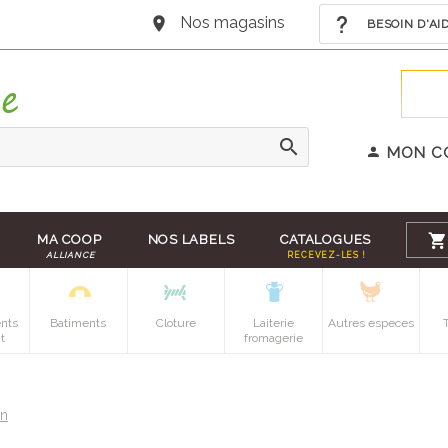
Nos magasins
BESOIN D'AI
MON C
MA COOP
NOS LABELS
CATALOGUES
ALLIANCE
RECEVEZ-LES !
nts
Batiments
Cloture
Laiterie
Autres especes
t
fromagerie
on