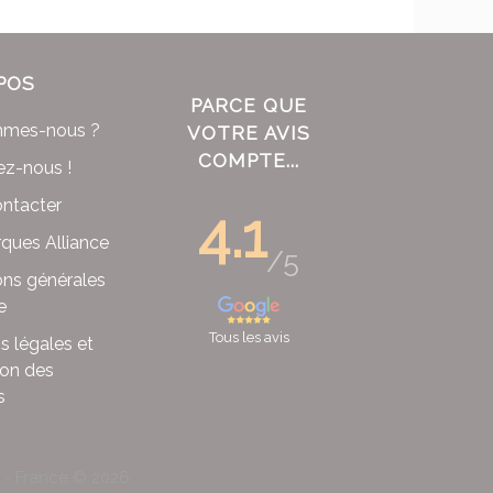
POS
PARCE QUE
mmes-nous ?
VOTRE AVIS
COMPTE...
ez-nous !
ntacter
4.1
ques Alliance
/5
ons générales
e
Tous les avis
s légales et
ion des
s
x - France ©
2026
.