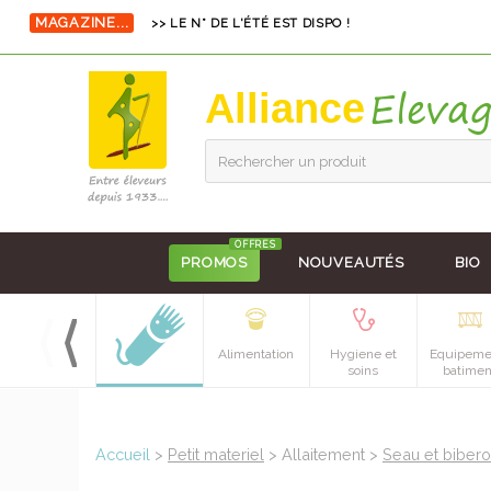
MAGAZINE...
>> LE N° DE L'ÉTÉ EST DISPO !
Alliance
Rechercher un produit
OFFRES
PROMOS
NOUVEAUTÉS
BIO
Alimentation
Hygiene et
Equipeme
soins
batimen
Accueil
>
Petit materiel
> Allaitement >
Seau et biber