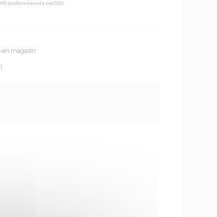
ant
(conformément à nos CGV)
te en magasin
!