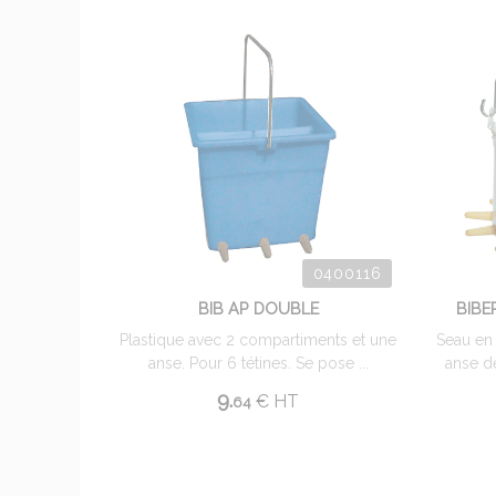
0400116
BIB AP DOUBLE
BIBE
Plastique avec 2 compartiments et une
Seau en 
anse. Pour 6 tétines. Se pose ...
anse de
9.
€
HT
64