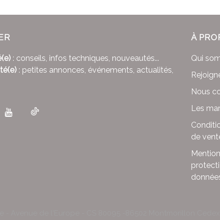
ER
À PRO
(e)
: conseils, infos techniques, nouveautés...
Qui so
té(e)
: petites annonces, événements, actualités,
Rejoign
Nous co
Les mar
Conditi
de vent
Mention
protect
donnée
le - Avenue de l'Europe - CS 80095 -86502 Montmorillon Cede