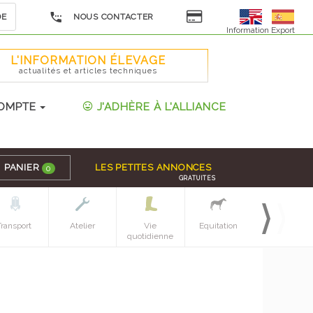
DE
NOUS CONTACTER
Information Export
L'INFORMATION ÉLEVAGE
actualités et articles techniques
OMPTE
J'ADHÈRE À L'ALLIANCE
PANIER
LES PETITES ANNONCES
0
GRATUITES
Transport
Atelier
Vie
Equitation
Espaces verts
quotidienne