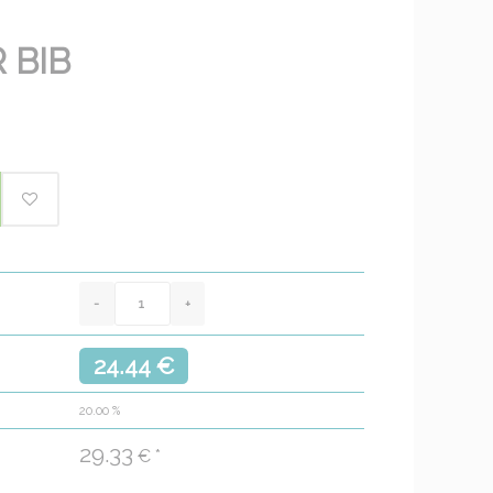
 BIB
24.44 €
20.00
%
29.33
€ *