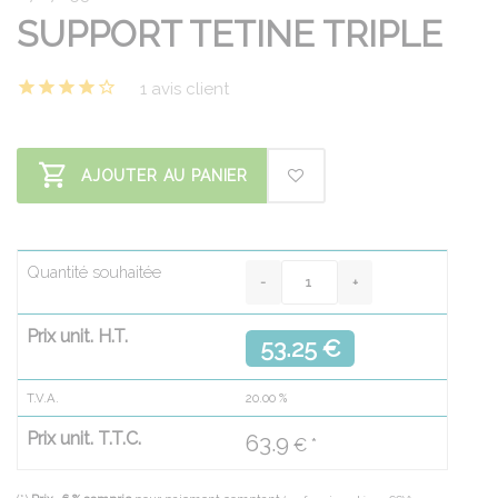
SUPPORT TETINE TRIPLE
1 avis client
AJOUTER AU PANIER
Quantité souhaitée
Prix unit. H.T.
53.25 €
T.V.A.
20.00
%
Prix unit. T.T.C.
63.9
€ *