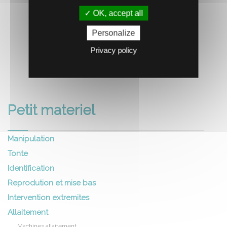
OK, accept all
Personalize
Privacy policy
RECOMMANDEZ CE PRODUIT À UN AMI
Petit materiel
Manipulation
Tonte
Identification
Reprodution et mise bas
Intervention extremites
Allaitement
Machines allaitement