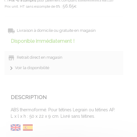
(*)
Prix -6 % compris
pour paiement comptant
(conformément à nos CGV)
56.65
Prix unit. HT sans escompte de 6% :
€
Livraison à domicile ou gratuite en magasin
Disponible immédiatement !
Retrait direct en magasin
Voir la disponibilité
DESCRIPTION
ABS thermoformé. Pour tétines Legrain ou tétines AP.
L x l x h : 50 x 22 x 9 cm. Livré sans tétines.