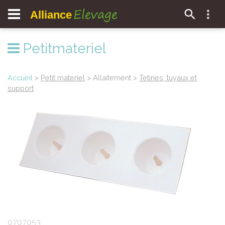
Elevage
Alliance
Petitmateriel
Accueil
>
Petit materiel
> Allaitement >
Tetines, tuyaux et
support
0707053