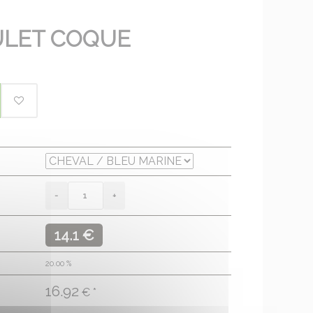
ULET COQUE
14.1 €
20.00
%
16.92
€ *