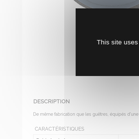
This site uses
DESCRIPTION
De même fabrication que les guêtres, équipés d'une fer
CARACTÉRISTIQUES