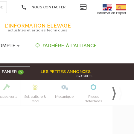
DE
NOUS CONTACTER
Information Export
L'INFORMATION ÉLEVAGE
actualités et articles techniques
OMPTE
J'ADHÈRE À L'ALLIANCE
PANIER
LES PETITES ANNONCES
0
GRATUITES
paces verts
Sol, culture &
Mecanique
Pieces
recol
detachees