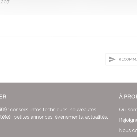
.207
RECOMMA
ER
À PRO
(e)
: conseils, infos techniques, nouveautés...
Qui so
té(e)
: petites annonces, événements, actualités,
Rejoign
Nous co