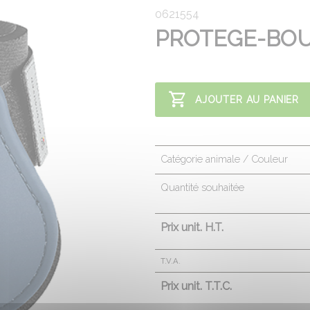
0621554
PROTEGE-BO
AJOUTER AU PANIER
Catégorie animale / Couleur
Quantité souhaitée
Prix unit. H.T.
T.V.A.
Prix unit. T.T.C.