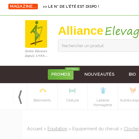
MAGAZINE...
>> LE N° DE L'ÉTÉ EST DISPO !
Alliance
Rechercher un produit
OFFRES
PROMOS
NOUVEAUTÉS
BIO
Equipements
Batiments
Cloture
Laiterie
Autres esp
batiment
fromagerie
Accueil
>
Equitation
> Equipement du cheval >
Cloche