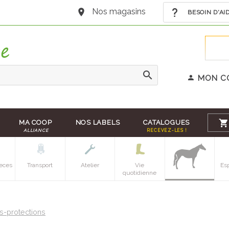
Nos magasins
BESOIN D'AI
MON C
MA COOP
NOS LABELS
CATALOGUES
ALLIANCE
RECEVEZ-LES !
eces
Transport
Atelier
Vie
Es
quotidienne
s-protections