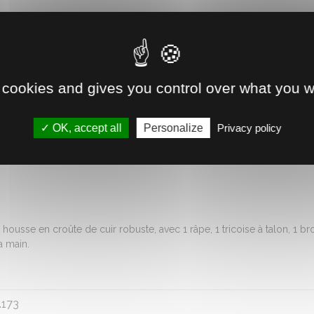
Livraison à domicile ou gratui
Disponible immédiatement 
 cookies and gives you control over what you w
Retrait direct en magasin
OK, accept all
Personalize
Privacy policy
Voir la disponibilité
usse en croûte de cuir robuste, avec 1 râpe, 1 tricoise à talon, 1 broch
a main.
.173