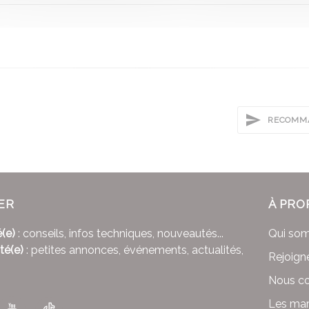
RECOMMA
ER
À PRO
(e)
: conseils, infos techniques, nouveautés...
Qui so
té(e)
: petites annonces, événements, actualités,
Rejoign
Nous co
Les mar