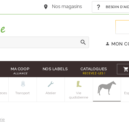
Nos magasins
BESOIN D'AI
MON C
MA COOP
NOS LABELS
CATALOGUES
ALLIANCE
RECEVEZ-LES !
eces
Transport
Atelier
Vie
Es
quotidienne
rie