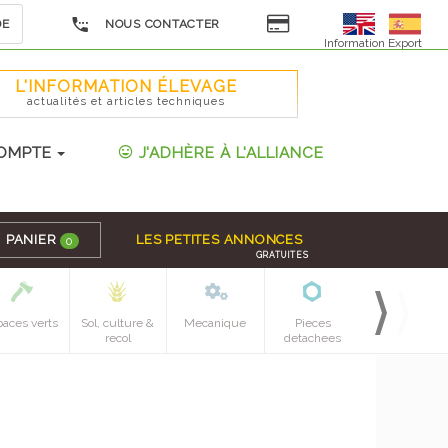
DE
NOUS CONTACTER
Information Export
L'INFORMATION ÉLEVAGE
actualités et articles techniques
OMPTE
J'ADHÈRE À L'ALLIANCE
PANIER
LES PETITES ANNONCES
0
GRATUITES
paces verts
Sol, culture &
Mecanique
Pieces
recol
detachees