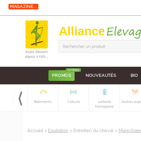
MAGAZINE...
>> LE N° DE L'ÉTÉ EST DISPO !
Alliance
Rechercher un produit
OFFRES
PROMOS
NOUVEAUTÉS
BIO
Equipements
Batiments
Cloture
Laiterie
Autres esp
batiment
fromagerie
Accueil
>
Equitation
> Entretien du cheval >
Marechale