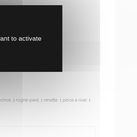
te en magasin
!
ant to activate
oir, 1 rogne-pied, 1 rénette, 1 pince à river, 1