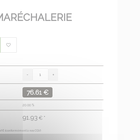
MARÉCHALERIE
76.61 €
20.00
%
91.93
€ *
ant
(conformément à nos CGV)
€