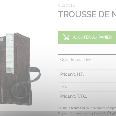
0620416
TROUSSE DE 
AJOUTER AU PANIER
Quantité souhaitée
Prix unit. H.T.
T.V.A.
Prix unit. T.T.C.
(*)
Prix -6 % compris
pour paiement compt
81.5
Prix unit. HT sans escompte de 6% :