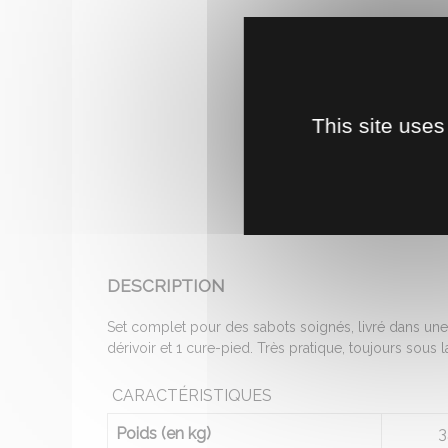
This site uses
DESCRIPTION
Set complet pour des sabots soignés, livré dans une ho
dérivoir et 1 cure-pied. Très pratique, toujours sous l
CARACTÉRISTIQUES
Poids (en kg)
3