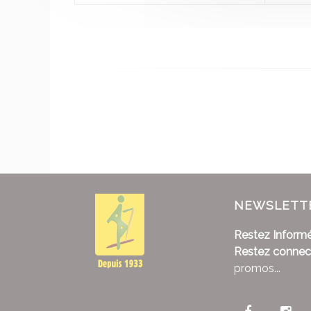
NEWSLETT
Restez Informé
Restez connec
promos...