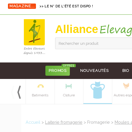
>> LE N° DE L'ÉTÉ EST DISPO !
MAGAZINE...
Alliance
Rechercher un produit
OFFRES
PROMOS
NOUVEAUTÉS
BIO
Equipements
Batiments
Cloture
Autres esp
batiment
Accueil
>
Laiterie fromagerie
> Fromagerie >
Moules 