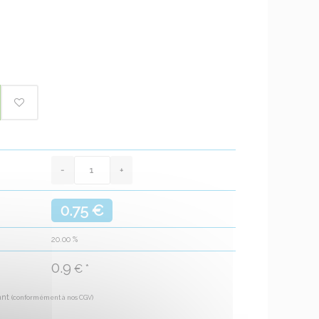
0.75 €
20.00
%
0.9
€ *
ant
(conformément à nos CGV)