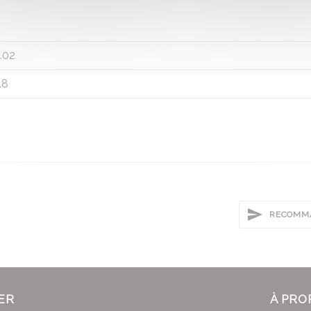
.02
.8
RECOMMA
ER
À PRO