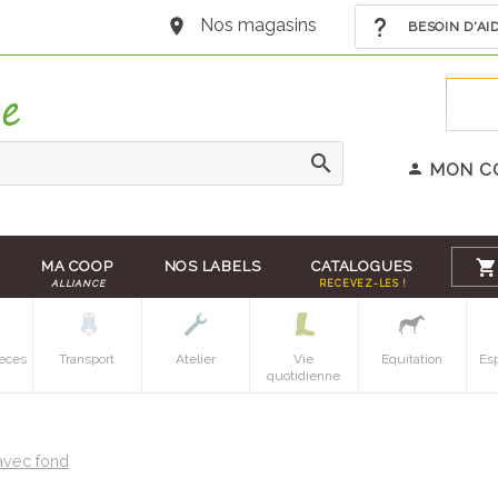
Nos magasins
BESOIN D'AI
MON C
MA COOP
NOS LABELS
CATALOGUES
ALLIANCE
RECEVEZ-LES !
eces
Transport
Atelier
Vie
Equitation
Es
quotidienne
avec fond