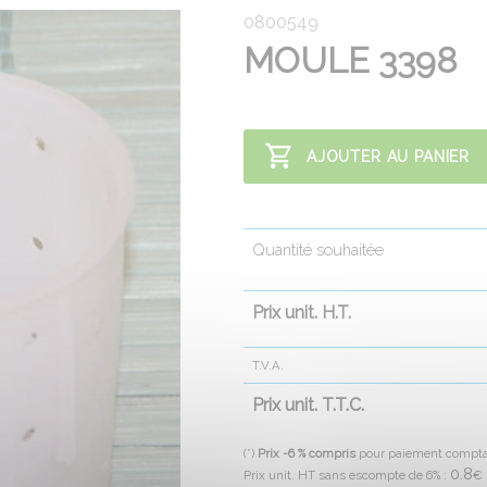
0800549
MOULE 3398
AJOUTER AU PANIER
Quantité souhaitée
Prix unit. H.T.
T.V.A.
Prix unit. T.T.C.
(*)
Prix -6 % compris
pour paiement compt
0.8
Prix unit. HT sans escompte de 6% :
€