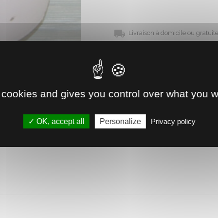
Livraison à domicile ou gratui
Disponible immédiatement 
Retrait direct en magasin
 cookies and gives you control over what you w
Voir la disponibilité
OK, accept all
Personalize
Privacy policy