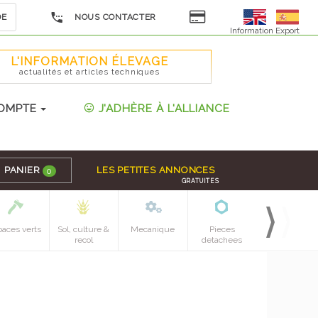
DE
NOUS CONTACTER
Information Export
L'INFORMATION ÉLEVAGE
actualités et articles techniques
OMPTE
J'ADHÈRE À L'ALLIANCE
PANIER
LES PETITES ANNONCES
0
GRATUITES
paces verts
Sol, culture &
Mecanique
Pieces
recol
detachees