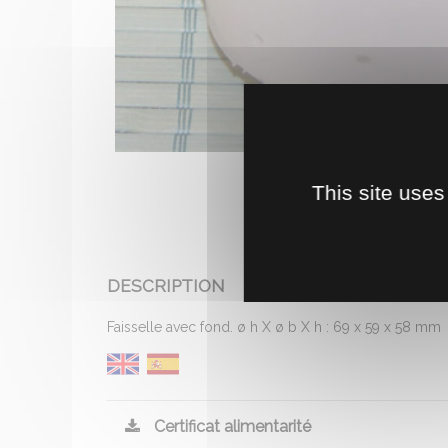
This site uses
DESCRIPTION
Faisselle avec fond. ø h X ø b X h : 69 x 59 x 58 mm
Certificat alimentarité