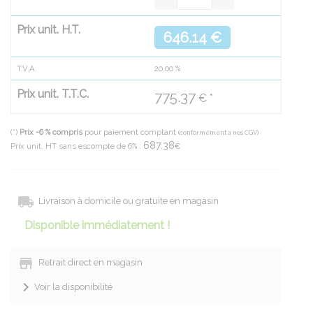
Prix unit. H.T.
646.14 €
T.V.A.
20.00
%
Prix unit. T.T.C.
775.37
€ *
(*)
Prix -6 % compris
pour paiement comptant
(conformément à nos CGV)
687.38
Prix unit. HT sans escompte de 6% :
€
Livraison à domicile ou gratuite en magasin
Disponible immédiatement !
Retrait direct en magasin
Voir la disponibilité