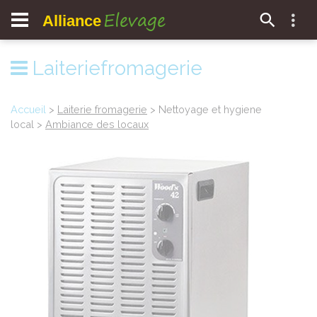
Elevage
Alliance
Laiteriefromagerie
Accueil
>
Laiterie fromagerie
> Nettoyage et hygiene
local >
Ambiance des locaux