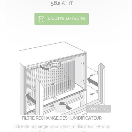
58.
€
HT
8
AJOUTER AU PANIER
0801205
FILTRE RECHANGE DESHUMIDIFICATEUR
Filtre de rechange pour déshumidificateur. Vendus