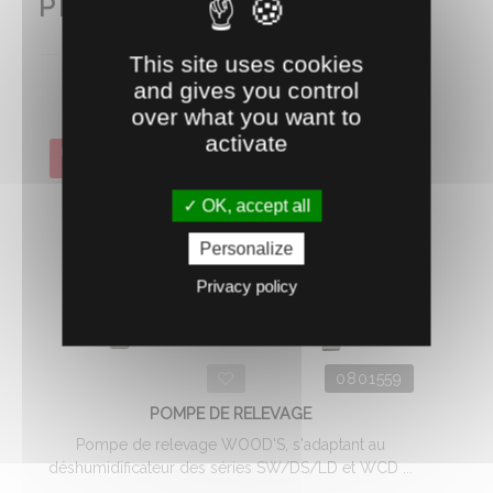
PENSEZ AUSSI À...
This site uses cookies
and gives you control
over what you want to
activate
DÉSTOCKAGE
- 50.00%
OK, accept all
Personalize
Privacy policy
0801559
POMPE DE RELEVAGE
Pompe de relevage WOOD'S, s'adaptant au
déshumidificateur des séries SW/DS/LD et WCD ...