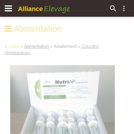
Elevage
Alliance
Alimentation
Accueil
>
Alimentation
> Allaitement >
Colostro
remplaceurs