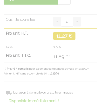
Quantité souhaitée
Prix unit. H.T.
11.27 €
T.V.A.
5.50
%
Prix unit. T.T.C.
11.89
€ *
(*)
Prix -6 % compris
pour paiement comptant
(conformément à nos CGV)
11.99
Prix unit. HT sans escompte de 6% :
€
Livraison à domicile ou gratuite en magasin
Disponible immédiatement !