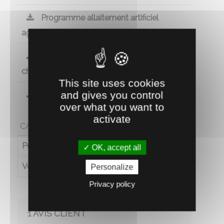
Programme allaitement artificiel
agneaux
Programme allaitement artificiel
chevrettes
This site uses cookies
and gives you control
Fiche technique
over what you want to
activate
CARACTÉRISTIQUES
Poids (en kg)
0.122
OK, accept all
Volume (en L)
0.06
Personalize
Privacy policy
1 AVIS CLIENT