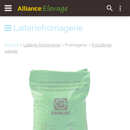
Elevage
Alliance
Laiteriefromagerie
Accueil
>
Laiterie fromagerie
> Fromagerie >
Egouttage
salage