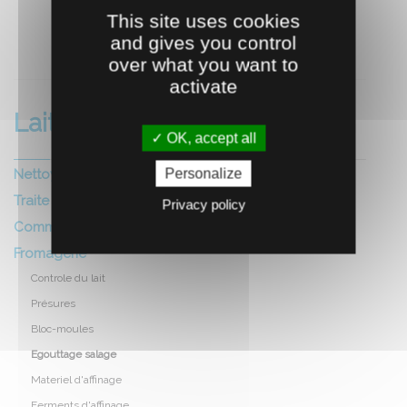
This site uses cookies
and gives you control
RECOMMANDEZ CE PRODUIT À UN AMI
over what you want to
activate
Laiterie fromagerie
OK, accept all
Personalize
Nettoyage et hygiene local
Traite
Privacy policy
Commercialisation
Fromagerie
Controle du lait
Présures
Bloc-moules
Egouttage salage
Materiel d'affinage
Ferments d'affinage