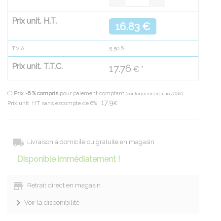
Prix unit. H.T.
16.83 €
T.V.A.
5.50
%
Prix unit. T.T.C.
17.76
€ *
(*)
Prix -6 % compris
pour paiement comptant
(conformément à nos CGV)
17.9
Prix unit. HT sans escompte de 6% :
€
Livraison à domicile ou gratuite en magasin
Disponible immédiatement !
Retrait direct en magasin
Voir la disponibilité