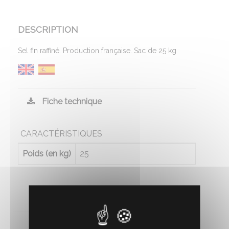
DESCRIPTION
Sel fin raffiné. Production française. Sac de 25 kg
Fiche technique
CARACTÉRISTIQUES
Poids (en kg)
25