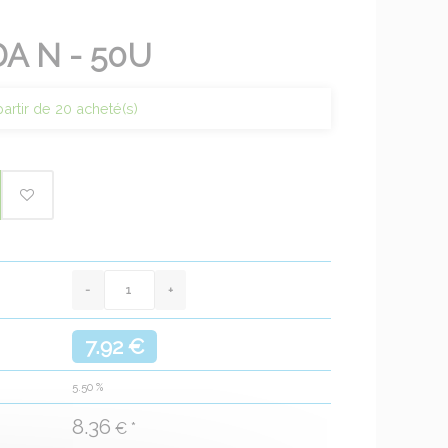
A N - 50U
partir de 20 acheté(s)
7.92 €
5.50
%
8.36
€ *