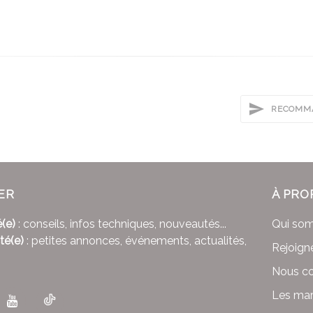
RECOMMA
ER
À PRO
(e)
: conseils, infos techniques, nouveautés...
Qui so
té(e)
: petites annonces, événements, actualités,
Rejoign
Nous co
Les mar