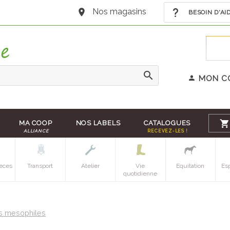
Nos magasins
BESOIN D'AI
MON C
MA COOP
NOS LABELS
CATALOGUES
ALLIANCE
RECEVEZ-LES !
eces
Transport
Atelier
Vie
Equitation
Es
quotidienne
s mesophiles