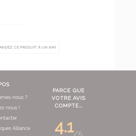
NDEZ CE PRODUIT À UN AMI
POS
PARCE QUE
mmes-nous ?
VOTRE AVIS
COMPTE...
ez-nous !
ntacter
4.1
ques Alliance
/5