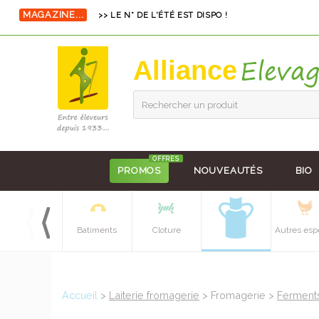
MAGAZINE...
>> LE N° DE L'ÉTÉ EST DISPO !
Alliance
Rechercher un produit
OFFRES
PROMOS
NOUVEAUTÉS
BIO
Equipements
Batiments
Cloture
Autres esp
batiment
Accueil
>
Laiterie fromagerie
> Fromagerie >
Ferment