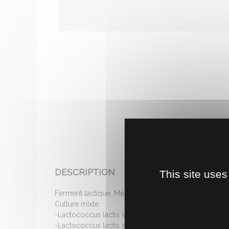
DESCRIPTION
This site uses
Ferment lactique. Mésophiles ensemencement direc
Culture mixte:
-Lactococcus lactis subsp. cremoris
-Lactococcus lactis subsp. lactis