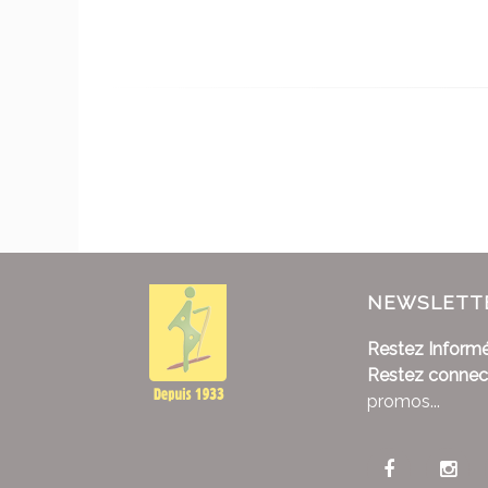
NEWSLETT
Restez Informé
Restez connec
promos...