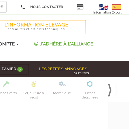
DE
NOUS CONTACTER
Information Export
L'INFORMATION ÉLEVAGE
actualités et articles techniques
OMPTE
J'ADHÈRE À L'ALLIANCE
PANIER
LES PETITES ANNONCES
0
GRATUITES
paces verts
Sol, culture &
Mecanique
Pieces
recol
detachees