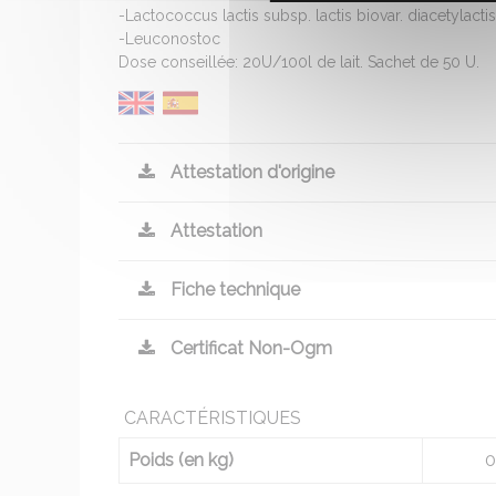
-Lactococcus lactis subsp. lactis biovar. diacetylactis
-Leuconostoc
Dose conseillée: 20U/100l de lait. Sachet de 50 U.
Attestation d'origine
Attestation
Fiche technique
Certificat Non-Ogm
CARACTÉRISTIQUES
Poids (en kg)
0