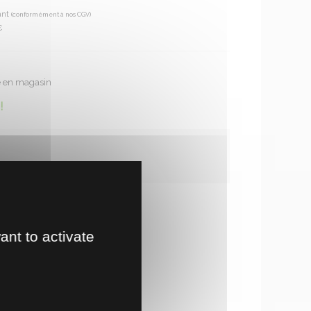
ant
(conformément à nos CGV)
€
te en magasin
!
ant to activate