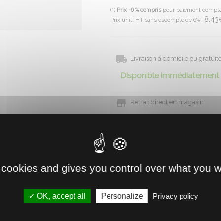
(*)
Prix -6 % compris
pour paiement compt
8.43
Prix unit. HT sans escompte de 6% :
Livraison à domicile ou gratui
Disponible immédiatement 
Retrait direct en magasin
Voir la disponibilité
 cookies and gives you control over what you w
t.
OK, accept all
Personalize
Privacy policy