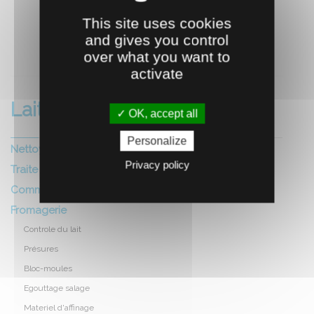
This site uses cookies
and gives you control
RECOMMANDEZ CE PRODUIT À UN AMI
over what you want to
activate
Laiterie fromagerie
OK, accept all
Personalize
Nettoyage et hygiene local
Privacy policy
Traite
Commercialisation
Fromagerie
Controle du lait
Présures
Bloc-moules
Egouttage salage
Materiel d'affinage