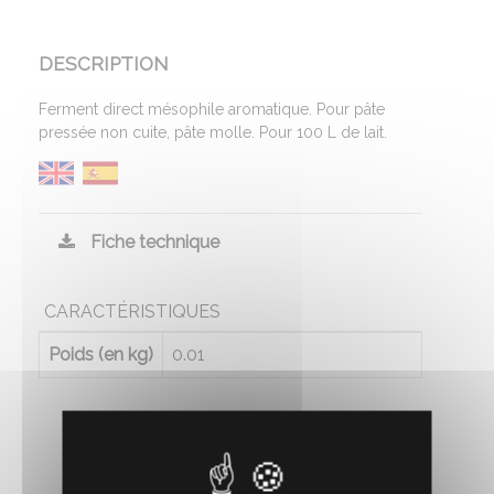
DESCRIPTION
Ferment direct mésophile aromatique. Pour pâte
pressée non cuite, pâte molle. Pour 100 L de lait.
Fiche technique
CARACTÉRISTIQUES
Poids (en kg)
0.01