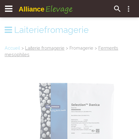
Elevage
Alliance
Laiteriefromagerie
Accueil
>
Laiterie fromagerie
> Fromagerie >
Ferments
mesophiles